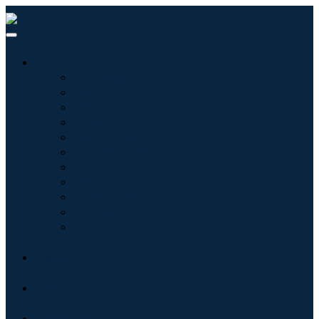
산업
정보기술
헬스케어
기계 및 장비
자동차 및 운송
음식 및 음료
에너지 및 전력
항공우주 및 방위
농업
화학 및 재료
건축학
소비재
블로그
회사 소개
문의하기