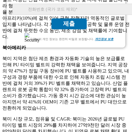
라 형성되는 다양한 지역 성장 패턴을 보여줍니다. 시장 점유
율 분포는 북미(29%), 유럽(27%), 아시아 태평양(34%), 중동 및
아프리카(10%)에 걸쳐 있어 균형 잡혔지만 역동적인 글로벌
제출
입지를 나타냅니다. 각 지역은 기계, 로봇 공학 및 물류 운영 전
반에 걸쳐 뚜렷한 수요 동인, 제조 강점 및 채택률에 기여합니
다.
고객님의 개인 정보는 완전히 비밀로 보장됩니다.
개인정보 보호
북아메리카
북미 지역은 첨단 제조 환경과 자동화 기술의 높은 보급률로
인해 PU 타이밍 벨트의 강력한 채택을 보여줍니다. 지역 공장
의 약 47%가 정밀 구동 장비에 PU 벨트를 사용하고 있으며, 내
구성과 경량 부품에 대한 수요로 인해 자동차 조립 시스템 전
반에 걸쳐 거의 39%가 PU 벨트를 채택하고 있습니다. 산업 플
랜트의 로봇 공학 통합이 약 32% 증가하여 고장력 PU 벨트의
소비가 증가했습니다. 가동 중지 시간 감소에 대한 관심이 높
아지면서 약 41%의 OEM이 기존 고무 벨트에서 PU 대안으로
전환하게 되었습니다.
북미 시장 규모, 점유율 및 CAGR: 북미는 2026년 글로벌 PU
타이밍 벨트 시장의 29%를 차지하여 27억9천만 달러 시장 중
8억9천만 달러를 차지했습니다. 이 지역은 로봇 채택 확대, 제