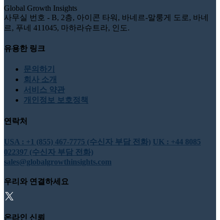
Global Growth Insights
사무실 번호 - B, 2층, 아이콘 타워, 바네르-말룽게 도로, 바네
르, 푸네 411045, 마하라슈트라, 인도.
유용한 링크
문의하기
회사 소개
서비스 약관
개인정보 보호정책
연락처
USA : +1 (855) 467-7775 (수신자 부담 전화)
UK : +44 8085
022397 (수신자 부담 전화)
sales@globalgrowthinsights.com
우리와 연결하세요
온라인 신뢰