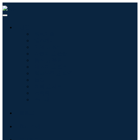
산업
정보기술
헬스케어
기계 및 장비
자동차 및 운송
음식 및 음료
에너지 및 전력
항공우주 및 방위
농업
화학 및 재료
건축학
소비재
블로그
회사 소개
문의하기