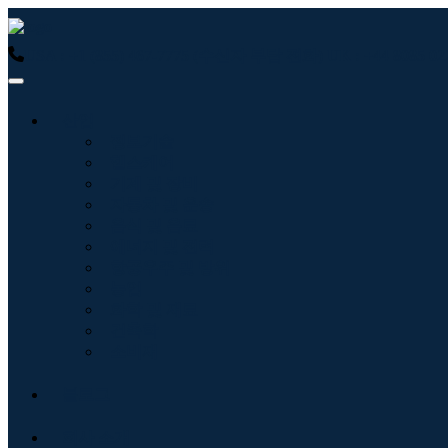
USA : +1 (855) 467-7775 (수신자 부담 전화)
UK : +44 8085
산업
정보기술
헬스케어
기계 및 장비
자동차 및 운송
음식 및 음료
에너지 및 전력
항공우주 및 방위
농업
화학 및 재료
건축학
소비재
블로그
회사 소개