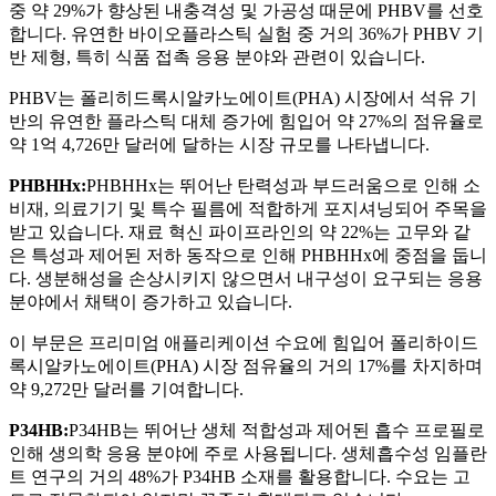
중 약 29%가 향상된 내충격성 및 가공성 때문에 PHBV를 선호
합니다. 유연한 바이오플라스틱 실험 중 거의 36%가 PHBV 기
반 제형, 특히 식품 접촉 응용 분야와 관련이 있습니다.
PHBV는 폴리히드록시알카노에이트(PHA) 시장에서 석유 기
반의 유연한 플라스틱 대체 증가에 힘입어 약 27%의 점유율로
약 1억 4,726만 달러에 달하는 시장 규모를 나타냅니다.
PHBHHx:
PHBHHx는 뛰어난 탄력성과 부드러움으로 인해 소
비재, 의료기기 및 특수 필름에 적합하게 포지셔닝되어 주목을
받고 있습니다. 재료 혁신 파이프라인의 약 22%는 고무와 같
은 특성과 제어된 저하 동작으로 인해 PHBHHx에 중점을 둡니
다. 생분해성을 손상시키지 않으면서 내구성이 요구되는 응용
분야에서 채택이 증가하고 있습니다.
이 부문은 프리미엄 애플리케이션 수요에 힘입어 폴리하이드
록시알카노에이트(PHA) 시장 점유율의 거의 17%를 차지하며
약 9,272만 달러를 기여합니다.
P34HB:
P34HB는 뛰어난 생체 적합성과 제어된 흡수 프로필로
인해 생의학 응용 분야에 주로 사용됩니다. 생체흡수성 임플란
트 연구의 거의 48%가 P34HB 소재를 활용합니다. 수요는 고