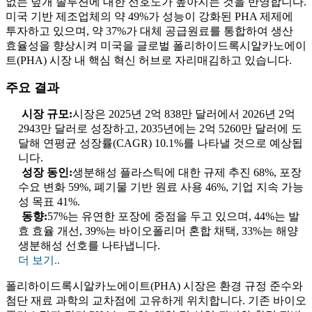
없는 덮개 솔루션에 대한 선호도가 높아지는 것을 반영합니다.
미국 기반 제조업체의 약 49%가 성능이 강화된 PHA 제제에
투자하고 있으며, 약 37%가 대체 공급원료를 통합하여 생산
효율성을 향상시켜 미국을 글로벌 폴리하이드록시알카노에이
트(PHA) 시장 내 핵심 혁신 허브로 자리매김하고 있습니다.
주요 결과
시장 규모:
시장은 2025년 2억 838만 달러에서 2026년 2억
2943만 달러로 성장하고, 2035년에는 2억 5260만 달러에 도
달해 연평균 성장률(CAGR) 10.1%를 나타낼 것으로 예상됩
니다.
성장 동인:
생분해성 플라스틱에 대한 규제 추진 68%, 포장
수요 변화 59%, 폐기물 기반 원료 사용 46%, 기업 지속 가능
성 목표 41%.
동향:
57%는 유연한 포장에 중점을 두고 있으며, 44%는 발
효 효율 개선, 39%는 바이오폴리머 혼합 채택, 33%는 해양
생분해성 선호를 나타냅니다.
더 보기..
폴리하이드록시알카노에이트(PHA) 시장은 환경 규정 준수와
첨단 재료 과학의 교차점에 고유하게 위치합니다. 기존 바이오