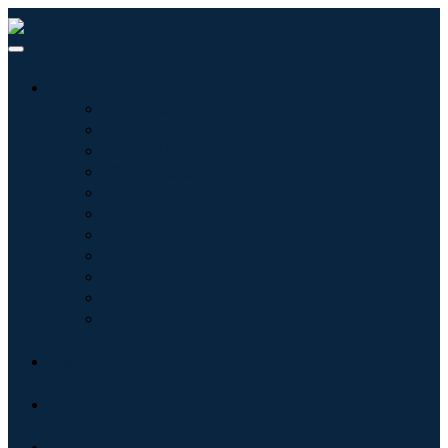
산업
정보기술
헬스케어
기계 및 장비
자동차 및 운송
음식 및 음료
에너지 및 전력
항공우주 및 방위
농업
화학 및 재료
건축학
소비재
블로그
회사 소개
문의하기