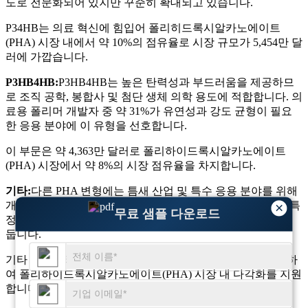
도로 전문화되어 있지만 꾸준히 확대되고 있습니다.
P34HB는 의료 혁신에 힘입어 폴리히드록시알카노에이트
(PHA) 시장 내에서 약 10%의 점유율로 시장 규모가 5,454만 달
러에 가깝습니다.
P3HB4HB:
P3HB4HB는 높은 탄력성과 부드러움을 제공하므
로 조직 공학, 봉합사 및 첨단 생체 의학 용도에 적합합니다. 의
료용 폴리머 개발자 중 약 31%가 유연성과 강도 균형이 필요
한 응용 분야에 이 유형을 선호합니다.
이 부문은 약 4,363만 달러로 폴리하이드록시알카노에이트
(PHA) 시장에서 약 8%의 시장 점유율을 차지합니다.
기타:
다른 PHA 변형에는 틈새 산업 및 특수 응용 분야를 위해
개발된 맞춤형 공중합체가 포함됩니다. 생산자의 약 15%는 특
×
무료 샘플 다운로드
정 성능 격차를 해결하기 위해 맞춤형 PHA 혼합물에 중점을
둡니다.
기타 카테고리는 약 5%의 점유율로 약 2,862만 달러를 기여하
여 폴리하이드록시알카노에이트(PHA) 시장 내 다각화를 지원
합니다.