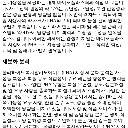
은 가용성을 제공하는 대체 바이오플라스틱과 직접 비교합니
다. 재료 선택 결정의 약 47%는 유연성, 내열성, 보관 안정성과
같은 성능 균형의 영향을 받습니다. 인식 격차도 지속되어 최
종 사용자의 약 33%가 PHA와 기타 퇴비화 물질 간의 명확한
구별이 부족합니다. 인프라 제한은 퇴비화 및 폐기물 관리 시
스템의 약 41%에 영향을 미쳐 최적의 수명 종료 성능 인식을
감소시킵니다. 이러한 과제에는 경쟁이 치열한 바이오플라스
틱 시장에서 PHA 포지셔닝을 강화하기 위한 지속적인 혁신,
교육 및 생태계 개발이 필요합니다.
세분화 분석
폴리하이드록시알카노에이트(PHA) 시장 세분화 분석은 재료
성능 특성과 최종 용도 적합성이 수요 패턴을 형성하는 방식을
강조합니다. 다양한 PHA 유형은 특정 유연성, 강도, 생분해성
및 열 요구 사항을 충족하도록 설계되어 제조업체가 다양한 산
업을 대상으로 할 수 있습니다. 응용 분야에서는 증가하는 지
속 가능성 요구 사항, 환경 준수 목표, 성능 중심 소재 선택이
채택률에 영향을 미치고 있습니다. 포장 및 식품 서비스가 전
체 소비를 지배하는 반면, 생의학 및 농업 응용 분야는 생체 적
합성과 토양 분해성 특성으로 인해 더 높은 혁신 강도를 보여
줍니다. 이 세분화는 폴리하이드록시알카노에이트(PHA) 시장