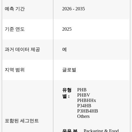
예측 기간
2026 - 2035
기준 연도
2025
과거 데이터 제공
예
지역 범위
글로벌
PHB
유형
PHBV
별 :
PHBHHx
P34HB
P3HB4HB
Others
포함된 세그먼트
Packaging & Food
응용 분