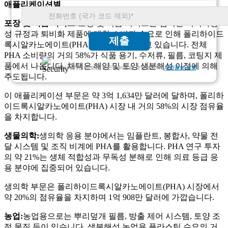
애플리케이션별
포장 및 식품 서비스:
포장 및 식품 서비스는 엄격한 지속가능
성 규정과 퇴비화 제품에 대한 소비자 수요로 인해 폴리하이드
제출
록시알카노에이트(PHA) 시장을 지배하고 있습니다. 전체
PHA 소비량의 거의 58%가 식품 용기, 수저류, 필름, 코팅지 제
품에서 나옵니다. 채택은 해양 및 토양 생분해성 이점에 의해
고객님의 개인 정보는 완전히 비밀로 보장됩니다.
개인정보 보호
주도됩니다.
이 애플리케이션 부문은 약 3억 1,634만 달러에 달하며, 폴리하
이드록시알카노에이트(PHA) 시장 내 거의 58%의 시장 점유율
을 차지합니다.
생물의학:
생의학 응용 분야에서는 임플란트, 봉합사, 약물 전
달 시스템 및 조직 비계에 PHA를 활용합니다. PHA 연구 투자
의 약 21%는 생체 적합성과 무독성 분해로 인해 의료 등급 응
용 분야에 집중되어 있습니다.
생의학 부문은 폴리하이드록시알카노에이트(PHA) 시장에서
약 20%의 점유율을 차지하며 1억 908만 달러에 가깝습니다.
농업:
농업용으로는 뿌리덮개 필름, 방출 제어 시스템, 토양 조
절 물질 등이 있습니다. 생분해성 농업용 플라스틱 수요의 거