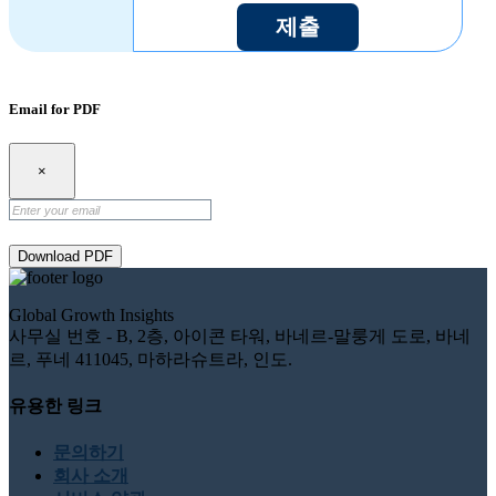
제출
Email for PDF
×
Download PDF
Global Growth Insights
사무실 번호 - B, 2층, 아이콘 타워, 바네르-말룽게 도로, 바네
르, 푸네 411045, 마하라슈트라, 인도.
유용한 링크
문의하기
회사 소개