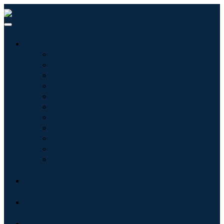
산업
정보기술
헬스케어
기계 및 장비
자동차 및 운송
음식 및 음료
에너지 및 전력
항공우주 및 방위
농업
화학 및 재료
건축학
소비재
블로그
회사 소개
문의하기