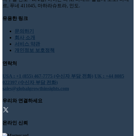
르, 푸네 411045, 마하라슈트라, 인도.
유용한 링크
문의하기
회사 소개
서비스 약관
개인정보 보호정책
연락처
USA : +1 (855) 467-7775 (수신자 부담 전화)
UK : +44 8085
022397 (수신자 부담 전화)
sales@globalgrowthinsights.com
우리와 연결하세요
온라인 신뢰