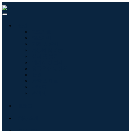
산업
정보기술
헬스케어
기계 및 장비
자동차 및 운송
음식 및 음료
에너지 및 전력
항공우주 및 방위
농업
화학 및 재료
건축학
소비재
블로그
회사 소개
문의하기