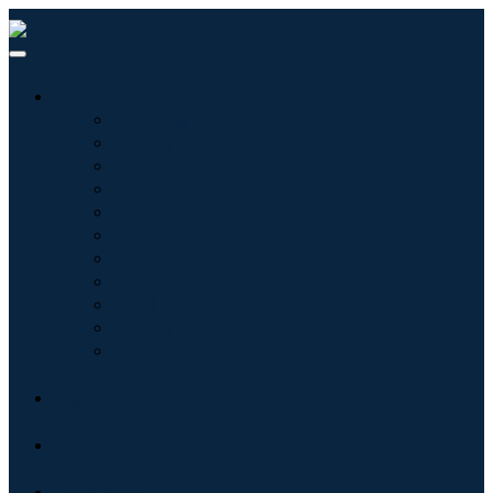
산업
정보기술
헬스케어
기계 및 장비
자동차 및 운송
음식 및 음료
에너지 및 전력
항공우주 및 방위
농업
화학 및 재료
건축학
소비재
블로그
회사 소개
문의하기