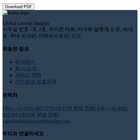
Download PDF
Global Growth Insights
사무실 번호 - B, 2층, 아이콘 타워, 바네르-말룽게 도로, 바네
르, 푸네 411045, 마하라슈트라, 인도.
유용한 링크
문의하기
회사 소개
서비스 약관
개인정보 보호정책
연락처
USA : +1 (855) 467-7775 (수신자 부담 전화)
UK : +44 8085
022397 (수신자 부담 전화)
sales@globalgrowthinsights.com
우리와 연결하세요