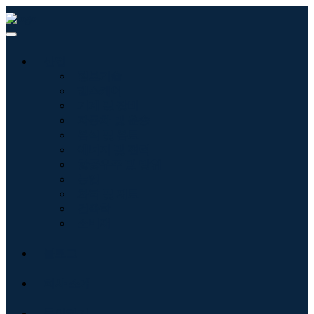
산업
정보기술
헬스케어
기계 및 장비
자동차 및 운송
음식 및 음료
에너지 및 전력
항공우주 및 방위
농업
화학 및 재료
건축학
소비재
블로그
회사 소개
문의하기