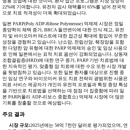
병용 요법에 대한 것이며, 환자 접근 프로그램은 시장 성장의
22%에 기여합니다. 유전자 검사 채택률이 65%를 넘어 전국적
으로 치료 적격성이 더욱 확대되었습니다.
일본 PARP(Poly ADP-Ribose Polymerase) 억제제 시장은 정밀
종양학의 채택 증가, BRCA 돌연변이에 대한 인식 제고, 유전
자 및 바이오마커 테스트에 대한 접근성 확대에 힘입어 꾸준한
성장을 경험하고 있습니다. 난소암, 전립선암, 췌장암을 포함
한 다양한 암 유형에 대한 PARP 억제제의 승인 및 임상 사용으
로 인해 일본에서는 표적 치료 옵션이 강화되었습니다. 상동재
조합결핍증(HRD)에 대한 연구 증가, PARP 기반 치료법에 대
한 지속적인 평가, 맞춤형 암 치료에 대한 수요 또한 시장 개발
을 뒷받침하고 있습니다. 또한 일본 환자를 대상으로 진행 중
인 임상 연구와 바이오마커 유도 치료 전략의 광범위한 사용은
의료 서비스 제공자가 개인의 유전적 프로필과 특정 종양 특성
을 기반으로 치료법을 선택하는 데 점점 더 집중함에 따라 일
본 PARP(폴리 ADP-리보스 중합효소) 억제제 시장에 더 많은
기회를 창출할 것으로 예상됩니다.
주요 결과
시장 규모:
2025년에는 58억 7천만 달러로 평가되었으며, 연