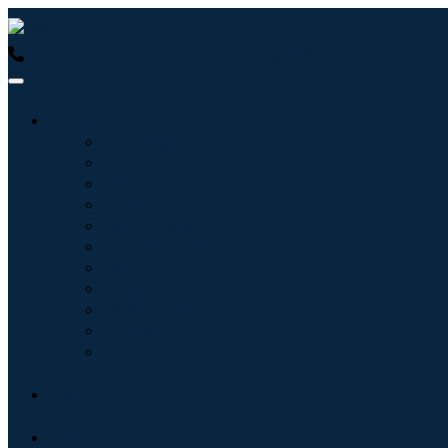
USA : +1 (855) 467-7775 (수신자 부담 전화)
UK : +44 8085
산업
정보기술
헬스케어
기계 및 장비
자동차 및 운송
음식 및 음료
에너지 및 전력
항공우주 및 방위
농업
화학 및 재료
건축학
소비재
블로그
회사 소개