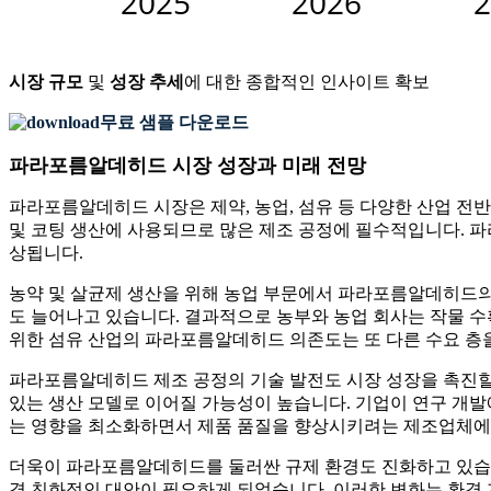
시장 규모
및
성장 추세
에 대한 종합적인 인사이트 확보
무료 샘플 다운로드
파라포름알데히드 시장 성장과 미래 전망
파라포름알데히드 시장은 제약, 농업, 섬유 등 다양한 산업 전
및 코팅 생산에 사용되므로 많은 제조 공정에 필수적입니다. 파
상됩니다.
농약 및 살균제 생산을 위해 농업 부문에서 파라포름알데히드의 
도 늘어나고 있습니다. 결과적으로 농부와 농업 회사는 작물 
위한 섬유 산업의 파라포름알데히드 의존도는 또 다른 수요 층
파라포름알데히드 제조 공정의 기술 발전도 시장 성장을 촉진할 
있는 생산 모델로 이어질 가능성이 높습니다. 기업이 연구 개
는 영향을 최소화하면서 제품 품질을 향상시키려는 제조업체에
더욱이 파라포름알데히드를 둘러싼 규제 환경도 진화하고 있습니다
경 친화적인 대안이 필요하게 되었습니다. 이러한 변화는 환경 