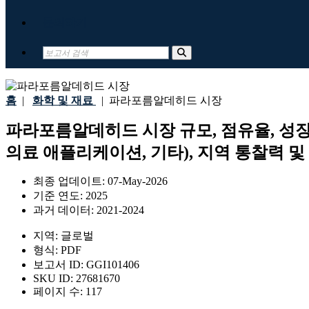
문의하기
홈
|
화학 및 재료
|
파라포름알데히드 시장
파라포름알데히드 시장 규모, 점유율, 성장 및 산
의료 애플리케이션, 기타), 지역 통찰력 및 
최종 업데이트:
07-May-2026
기준 연도:
2025
과거 데이터:
2021-2024
지역:
글로벌
형식:
PDF
보고서 ID:
GGI101406
SKU ID:
27681670
페이지 수:
117