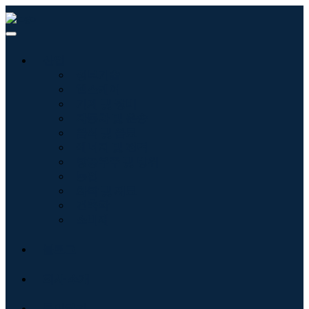
산업
정보기술
헬스케어
기계 및 장비
자동차 및 운송
음식 및 음료
에너지 및 전력
항공우주 및 방위
농업
화학 및 재료
건축학
소비재
블로그
회사 소개
문의하기