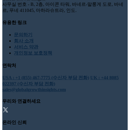
사무실 번호 - B, 2층, 아이콘 타워, 바네르-말룽게 도로, 바네
르, 푸네 411045, 마하라슈트라, 인도.
유용한 링크
문의하기
회사 소개
서비스 약관
개인정보 보호정책
연락처
USA : +1 (855) 467-7775 (수신자 부담 전화)
UK : +44 8085
022397 (수신자 부담 전화)
sales@globalgrowthinsights.com
우리와 연결하세요
온라인 신뢰