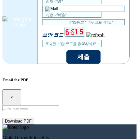
보안 코드
제출
Email for PDF
×
Download PDF
Global Growth Insights