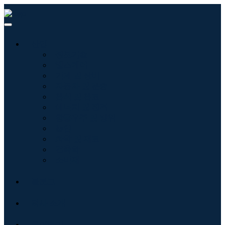
산업
정보기술
헬스케어
기계 및 장비
자동차 및 운송
음식 및 음료
에너지 및 전력
항공우주 및 방위
농업
화학 및 재료
건축학
소비재
블로그
회사 소개
문의하기