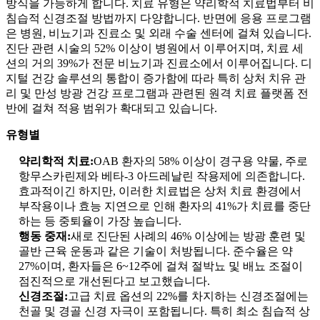
방식을 가능하게 합니다. 치료 유형은 약리학적 치료법부터 비
침습적 신경조절 방법까지 다양합니다. 반면에 응용 프로그램
은 병원, 비뇨기과 진료소 및 외래 수술 센터에 걸쳐 있습니다.
진단 관련 시술의 52% 이상이 병원에서 이루어지며, 치료 세
션의 거의 39%가 전문 비뇨기과 진료소에서 이루어집니다. 디
지털 건강 솔루션의 통합이 증가함에 따라 특히 상처 치유 관
리 및 만성 방광 건강 프로그램과 관련된 원격 치료 플랫폼 전
반에 걸쳐 적용 범위가 확대되고 있습니다.
유형별
약리학적 치료:
OAB 환자의 58% 이상이 경구용 약물, 주로
항무스카린제와 베타-3 아드레날린 작용제에 의존합니다.
효과적이긴 하지만, 이러한 치료법은 상처 치료 환경에서
부작용이나 효능 지연으로 인해 환자의 41%가 치료를 중단
하는 등 중퇴율이 가장 높습니다.
행동 중재:
새로 진단된 사례의 46% 이상에는 방광 훈련 및
골반 근육 운동과 같은 기술이 처방됩니다. 준수율은 약
27%이며, 환자들은 6~12주에 걸쳐 절박뇨 및 배뇨 조절이
점진적으로 개선된다고 보고했습니다.
신경조절:
고급 치료 옵션의 22%를 차지하는 신경조절에는
천골 및 경골 신경 자극이 포함됩니다. 특히 최소 침습적 상