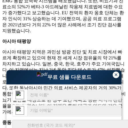
EMG 통합 요역학 시스템을 배포했습니다. 또한, 비뇨기과 진
료소의 52%가 베타-3 아드레날린 작용제 치료법에 대한 수요
가 증가했다고 보고했습니다. EU 전역의 환자 옹호 단체는 환
자 인식이 31% 상승하는 데 기여했으며, 공공 의료 프로그램
은 2021년보다 거의 22% 더 많은 사례에서 조기 진단 검사를
지원했습니다.
아시아 태평양
아시아 태평양 지역은 과민성 방광 진단 및 치료 시장에서 빠
르게 확장하고 있으며 현재 전 세계 시장 점유율의 약 21%를
차지하고 있습니다. 일본, 중국, 한국, 호주가 주요 기여국입니
다. 이 지역에서는 지난 2년 동안 진단 테스트가 47% 성장했습
×
니다. 도시 병원에서는 OAB 약물 처방이 36% 증가했으며, 새
무료 샘플 다운로드
로운 치료제에 대한 임상 시험이 42% 증가했다고 보고했습니
다. 또한 동남아시아 민간 의료 서비스 제공자의 거의 30%가
통합형 웨어러블 방광 모니터링 장치를 보유하고 있습니다. 비
뇨기 질환을 대상으로 한 정부 보건 계획도 농촌 지역의 진단
율을 34% 높였습니다. 이 지역은 특히 태국과 인도와 같은 국
가에서 의료 관광이 성장하면서 혜택을 누리고 있습니다.
중동 및 아프리카