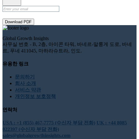
Download PDF
Global Growth Insights
사무실 번호 - B, 2층, 아이콘 타워, 바네르-말룽게 도로, 바네
르, 푸네 411045, 마하라슈트라, 인도.
유용한 링크
문의하기
회사 소개
서비스 약관
개인정보 보호정책
연락처
USA : +1 (855) 467-7775 (수신자 부담 전화)
UK : +44 8085
022397 (수신자 부담 전화)
sales@globalgrowthinsights.com