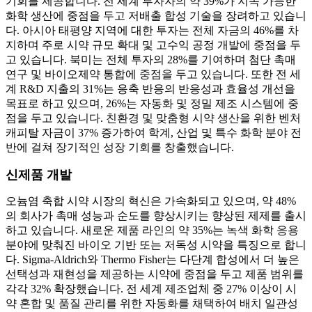
기회를 제공합니다. 전 세계 투자자의 약 39%가 지속 가능한
화학 생산에 중점을 두고 저배출 합성 기술을 장려하고 있습니
다. 아시아 태평양 지역에 대한 투자는 전체 자금의 46%를 차
지하며 주로 시약 규모 확대 및 고수익 공정 개발에 중점을 두
고 있습니다. 북미는 전체 투자의 28%를 기여하며 첨단 촉매
연구 및 바이오제약 통합에 중점을 두고 있습니다. 또한 전 세
계 R&D 지출의 31%는 응축 반응의 반응성과 효율성 개선을
목표로 하고 있으며, 26%는 자동화 및 정밀 제조 시스템에 중
점을 두고 있습니다. 친환경 및 맞춤형 시약 생산을 위한 벤처
캐피탈 자금이 37% 증가하여 학계, 산업 및 특수 화학 분야 전
반에 걸쳐 장기적인 성장 기회를 창출했습니다.
신제품 개발
오늄염 축합 시약 시장의 혁신은 가속화되고 있으며, 약 48%
의 회사가 촉매 성능과 순도를 향상시키는 향상된 제제를 출시
하고 있습니다. 새로운 제품 라인의 약 35%는 녹색 화학 응용
분야에 맞춰진 바이오 기반 또는 저독성 시약을 특징으로 합니
다. Sigma-Aldrich와 Thermo Fisher는 다단계 합성에서 더 높은
선택성과 재현성을 제공하는 시약에 중점을 두고 제품 범위를
각각 32% 확장했습니다. 전 세계 제조업체 중 27% 이상이 시
약 혼합 및 품질 관리를 위한 자동화를 채택하여 배치 일관성