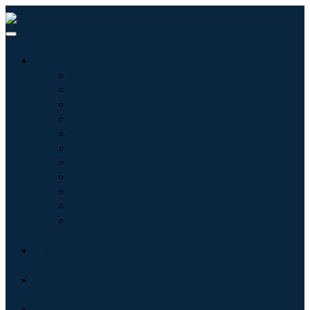
산업
정보기술
헬스케어
기계 및 장비
자동차 및 운송
음식 및 음료
에너지 및 전력
항공우주 및 방위
농업
화학 및 재료
건축학
소비재
블로그
회사 소개
문의하기