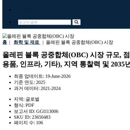
문의하기
홈
|
화학 및 재료
|
올레핀 블록 공중합체(OBC) 시장
올레핀 블록 공중합체(OBC) 시장 규모, 점유
용품, 인프라, 기타), 지역 통찰력 및 2035
최종 업데이트:
19-June-2026
기준 연도:
2025
과거 데이터:
2021-2024
지역:
글로벌
형식:
PDF
보고서 ID:
GGI113006
SKU ID:
23650483
페이지 수:
106