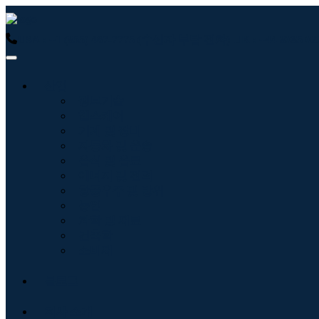
USA : +1 (855) 467-7775 (수신자 부담 전화)
UK : +44 8085
산업
정보기술
헬스케어
기계 및 장비
자동차 및 운송
음식 및 음료
에너지 및 전력
항공우주 및 방위
농업
화학 및 재료
건축학
소비재
블로그
회사 소개