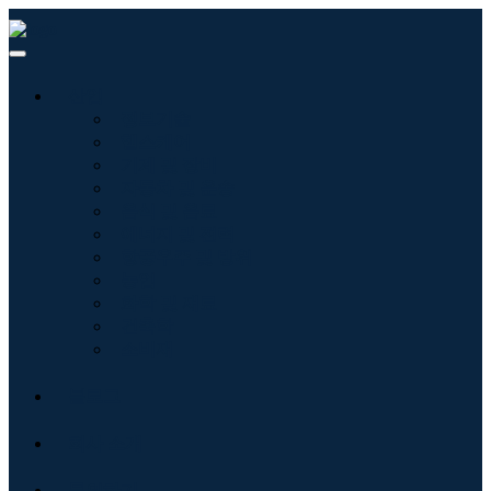
산업
정보기술
헬스케어
기계 및 장비
자동차 및 운송
음식 및 음료
에너지 및 전력
항공우주 및 방위
농업
화학 및 재료
건축학
소비재
블로그
회사 소개
문의하기