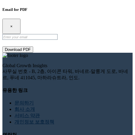
Email for PDF
×
Download PDF
Global Growth Insights
사무실 번호 - B, 2층, 아이콘 타워, 바네르-말룽게 도로, 바네
르, 푸네 411045, 마하라슈트라, 인도.
유용한 링크
문의하기
회사 소개
서비스 약관
개인정보 보호정책
연락처