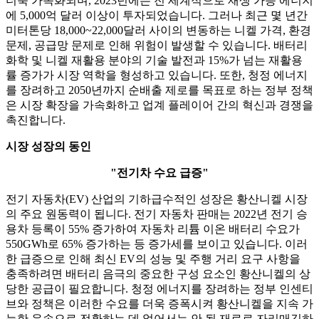
더욱 가속화되며, 2023년에는 전 세계적으로 재생 가능 에너지
에 5,000억 달러 이상이 투자되었습니다. 그러나 최근 몇 년간
미터톤당 18,000~22,000달러 사이의 변동하는 니켈 가격, 환경
문제, 공급망 문제로 인해 위험이 발생할 수 있습니다. 배터리
화학 및 니켈 재활용 분야의 기술 발전과 15%가 넘는 재활용
률 증가가 시장 역학을 형성하고 있습니다. 또한, 청정 에너지
를 장려하고 2050년까지 순배출 제로를 목표로 하는 정부 정책
은 시장 확장을 가속화하고 업계 플레이어 간의 혁신과 경쟁을
촉진합니다.
시장 성장의 동인
"전기차 수요 급증"
전기 자동차(EV) 산업의 기하급수적인 성장은 황산니켈 시장
의 주요 원동력이 됩니다. 전기 자동차 판매는 2022년 전기 승
용차 등록이 55% 증가하여 자동차 리튬 이온 배터리 수요가
550GWh로 65% 증가하는 등 증가세를 보이고 있습니다. 이러
한 급증으로 인해 최신 EV의 성능 및 주행 거리 요구 사항을
충족하려면 배터리 음극의 중요한 구성 요소인 황산니켈의 상
당한 공급이 필요합니다. 청정 에너지를 장려하는 정부 인센티
브와 정책은 이러한 수요를 더욱 증폭시켜 황산니켈을 지속 가
능한 운송으로 전환하는 데 없어서는 안 될 재료로 자리매김하