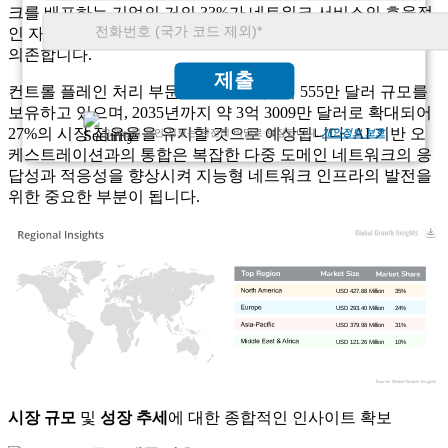
크를 배포하는 기업의 거의 33%가 네트워크 서비스의 효율적
인 자동화 및 동적 재구성을 위해 컨트롤 플레인 프로세서에
의존합니다.
제출
컨트롤 플레인 처리 부문은 2025년 약 2억 555만 달러 규모를
보유하고 있으며, 2035년까지 약 3억 3009만 달러로 확대되어
27%의 시장 점유율을 유지할 것으로 예상됩니다. AI 기반 오
고객님의 개인 정보는 완전히 비밀로 보장됩니다.
개인정보 보호
케스트레이션과의 통합은 복잡한 다중 도메인 네트워크의 응
답성과 적응성을 향상시켜 지능형 네트워크 인프라의 발전을
위한 중요한 부분이 됩니다.
USD 427.88 Million
35%
USD 293.40 Million
24%
USD 379.98 Million
31%
USD 121.26 Million
10%
시장 규모
및
성장 추세
에 대한 종합적인 인사이트 확보