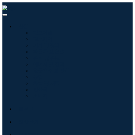
산업
정보기술
헬스케어
기계 및 장비
자동차 및 운송
음식 및 음료
에너지 및 전력
항공우주 및 방위
농업
화학 및 재료
건축학
소비재
블로그
회사 소개
문의하기