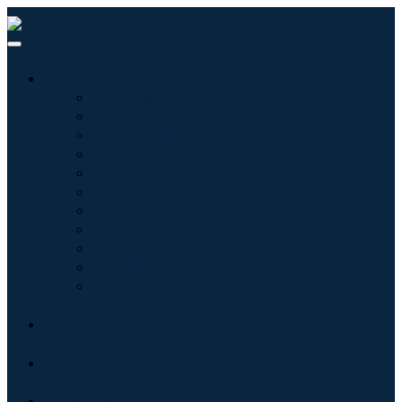
산업
정보기술
헬스케어
기계 및 장비
자동차 및 운송
음식 및 음료
에너지 및 전력
항공우주 및 방위
농업
화학 및 재료
건축학
소비재
블로그
회사 소개
문의하기