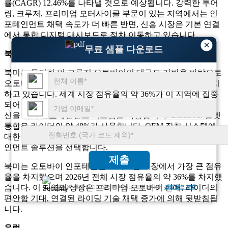
률(CAGR) 12.46%를 나타낼 것으로 예상됩니다. 강력한 투어
링, 크루저, 프리미엄 모터사이클 부문이 있는 지역에서는 인
포테인먼트 채택 속도가 더 빠른 반면, 신흥 시장은 기본 연결
에서 통합 디지털 대시보드로 점차 이동하고 있습니다.
×
무료 샘플 다운로드
북아메리카
북미는 투어링 및 크루저 오토바이의 대규모 기반을 바탕으로
오토바이 인포테인먼트 시스템 시장에서 강력한 위치를 차지
하고 있습니다. 세계 시장 점유율의 약 36%가 이 지역에 집중
되어 있습니다. 장거리 라이더의 약 61%가 내비게이션 및 통
신을 위해 인포테인먼트 시스템을 사용합니다. Bluetooth 헬멧
통합은 라이더의 약 48%가 사용합니다. OEM 장착 시스템에
대한 선호도가 높으며, 거의 57%가 공장에서 설치되는 인포테
인먼트 솔루션을 선택합니다.
제출
북미는 오토바이 인포테인먼트 시스템 시장에서 가장 큰 점유
율을 차지했으며 2026년 전체 시장 점유율의 약 36%를 차지했
습니다. 이 지역의 성장은 프리미엄 오토바이 판매, 라이더의
고객님의 개인 정보는 완전히 비밀로 보장됩니다.
개인정보 보호
편안함 기대, 연결된 라이딩 기술 채택 증가에 의해 뒷받침됩
니다.
유럽