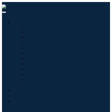
산업
정보기술
헬스케어
기계 및 장비
자동차 및 운송
음식 및 음료
에너지 및 전력
항공우주 및 방위
농업
화학 및 재료
건축학
소비재
블로그
회사 소개
문의하기