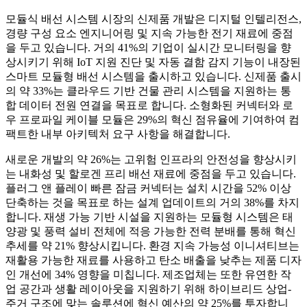
모듈식 배선 시스템 시장의 신제품 개발은 디지털 인텔리전스,
경량 구성 요소 엔지니어링 및 지속 가능한 전기 재료에 중점
을 두고 있습니다. 거의 41%의 기업이 실시간 모니터링을 향
상시키기 위해 IoT 지원 진단 및 자동 결함 감지 기능이 내장된
스마트 모듈형 배선 시스템을 출시하고 있습니다. 신제품 출시
의 약 33%는 클라우드 기반 건물 관리 시스템을 지원하는 통
합 데이터 전원 연결을 목표로 합니다. 소형화된 커넥터와 로
우 프로파일 케이블 모듈은 29%의 혁신 점유율에 기여하여 컴
팩트한 내부 아키텍처 요구 사항을 해결합니다.
새로운 개발의 약 26%는 고위험 인프라의 안전성을 향상시키
는 내화성 및 할로겐 프리 배선 재료에 중점을 두고 있습니다.
플러그 앤 플레이 빠른 잠금 커넥터는 설치 시간을 52% 이상
단축하는 것을 목표로 하는 설계 업데이트의 거의 38%를 차지
합니다. 재생 가능 기반 시설을 지원하는 모듈형 시스템은 태
양광 및 풍력 설비 전체에 적응 가능한 전력 분배를 통해 혁신
추세를 약 21% 향상시킵니다. 환경 지속 가능성 이니셔티브는
재활용 가능한 재료를 사용하고 탄소 배출을 낮추는 제품 디자
인 개선에 34% 영향을 미칩니다. 제조업체는 또한 유연한 작
업 공간과 생활 레이아웃을 지원하기 위해 하이브리드 상업-
주거 구조에 맞는 솔루션에 혁신 예산의 약 25%를 투자합니