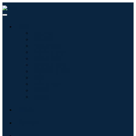
산업
정보기술
헬스케어
기계 및 장비
자동차 및 운송
음식 및 음료
에너지 및 전력
항공우주 및 방위
농업
화학 및 재료
건축학
소비재
블로그
회사 소개
문의하기