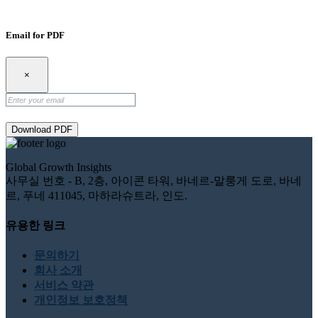
Email for PDF
×
Download PDF
Global Growth Insights
사무실 번호 - B, 2층, 아이콘 타워, 바네르-말룽게 도로, 바네
르, 푸네 411045, 마하라슈트라, 인도.
유용한 링크
문의하기
회사 소개
서비스 약관
개인정보 보호정책