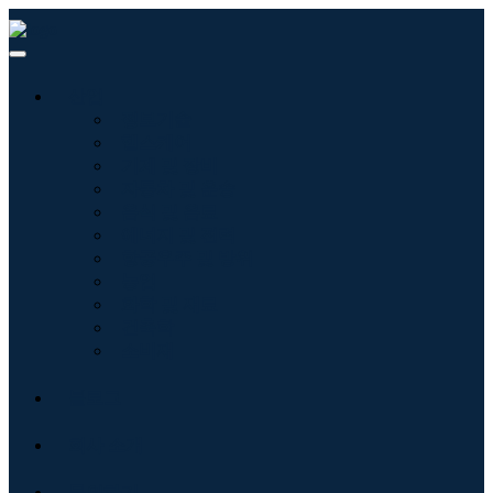
산업
정보기술
헬스케어
기계 및 장비
자동차 및 운송
음식 및 음료
에너지 및 전력
항공우주 및 방위
농업
화학 및 재료
건축학
소비재
블로그
회사 소개
문의하기