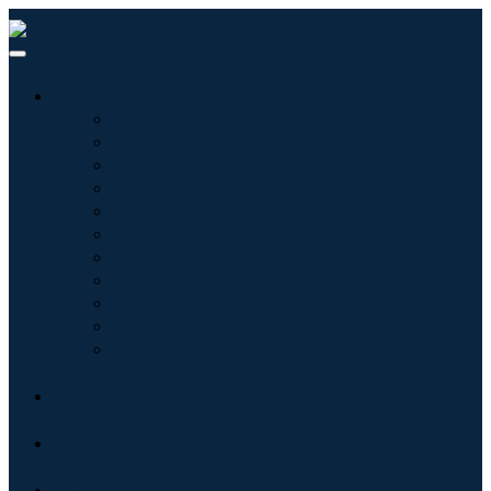
산업
정보기술
헬스케어
기계 및 장비
자동차 및 운송
음식 및 음료
에너지 및 전력
항공우주 및 방위
농업
화학 및 재료
건축학
소비재
블로그
회사 소개
문의하기