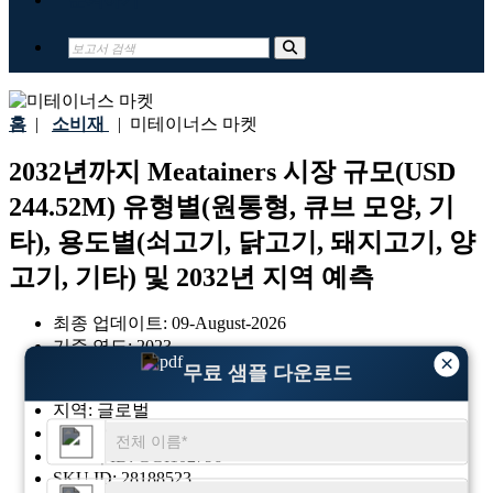
홈
|
소비재
|
미테이너스 마켓
2032년까지 Meatainers 시장 규모(USD
244.52M) 유형별(원통형, 큐브 모양, 기
타), 용도별(쇠고기, 닭고기, 돼지고기, 양
고기, 기타) 및 2032년 지역 예측
최종 업데이트:
09-August-2026
기준 연도:
2023
×
과거 데이터:
2019-2022
무료 샘플 다운로드
지역:
글로벌
형식:
PDF
보고서 ID:
GGI102796
SKU ID:
28188523