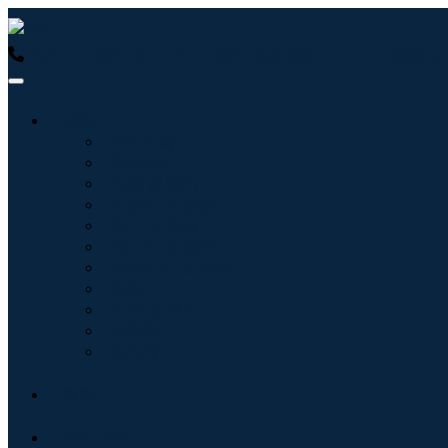
USA : +1 (855) 467-7775 (수신자 부담 전화)
UK : +44 8085
산업
정보기술
헬스케어
기계 및 장비
자동차 및 운송
음식 및 음료
에너지 및 전력
항공우주 및 방위
농업
화학 및 재료
건축학
소비재
블로그
회사 소개