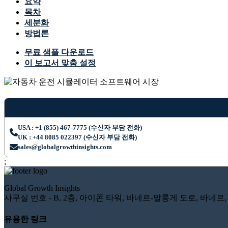
요약
목차
세분화
방법론
무료 샘플 다운로드
이 보고서 맞춤 설정
USA : +1 (855) 467-7775 (수신자 부담 전화)
UK : +44 8085 022397 (수신자 부담 전화)
sales@globalgrowthinsights.com
;
Global Growth Insights
사무실 번호 - B, 2층, 아이콘 타워, 바네르-말룽게 도로, 바네르, 
유용한 링크