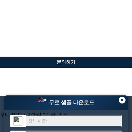
문의하기
×
무료 샘플 다운로드
푸네 411045, 마하라슈트라, 인도.