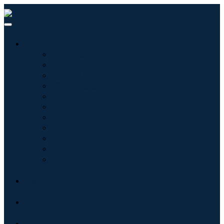
산업
정보기술
헬스케어
기계 및 장비
자동차 및 운송
음식 및 음료
에너지 및 전력
항공우주 및 방위
농업
화학 및 재료
건축학
소비재
블로그
회사 소개
문의하기