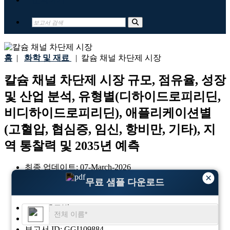
홈
|
화학 및 재료
|
칼슘 채널 차단제 시장
칼슘 채널 차단제 시장 규모, 점유율, 성장
및 산업 분석, 유형별(디하이드로피리딘,
비디하이드로피리딘), 애플리케이션별
(고혈압, 협심증, 임신, 항비만, 기타), 지
역 통찰력 및 2035년 예측
최종 업데이트:
07-March-2026
×
기준 연도:
2025
무료 샘플 다운로드
과거 데이터:
2021-2024
지역:
글로벌
형식:
PDF
보고서 ID:
GGI109884