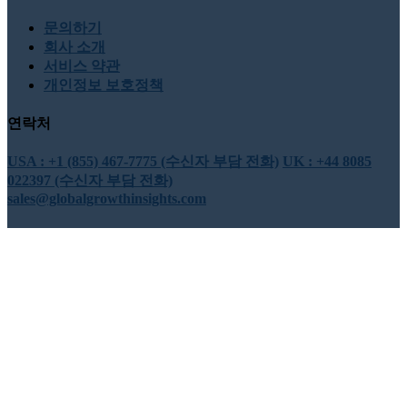
문의하기
회사 소개
서비스 약관
개인정보 보호정책
연락처
USA : +1 (855) 467-7775 (수신자 부담 전화)
UK : +44 8085
022397 (수신자 부담 전화)
sales@globalgrowthinsights.com
우리와 연결하세요
온라인 신뢰