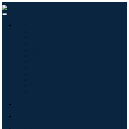
산업
정보기술
헬스케어
기계 및 장비
자동차 및 운송
음식 및 음료
에너지 및 전력
항공우주 및 방위
농업
화학 및 재료
건축학
소비재
블로그
회사 소개
문의하기