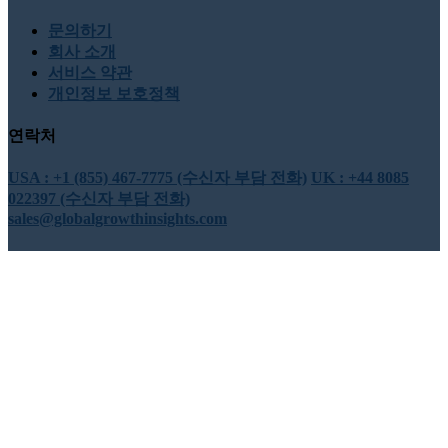
문의하기
회사 소개
서비스 약관
개인정보 보호정책
연락처
USA : +1 (855) 467-7775 (수신자 부담 전화)
UK : +44 8085
022397 (수신자 부담 전화)
sales@globalgrowthinsights.com
우리와 연결하세요
온라인 신뢰