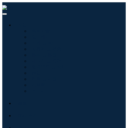
산업
정보기술
헬스케어
기계 및 장비
자동차 및 운송
음식 및 음료
에너지 및 전력
항공우주 및 방위
농업
화학 및 재료
건축학
소비재
블로그
회사 소개
문의하기