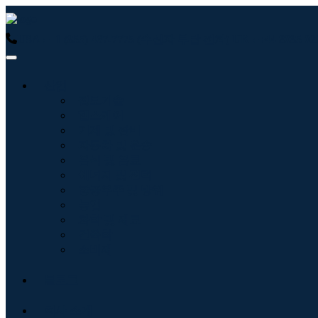
USA : +1 (855) 467-7775 (수신자 부담 전화)
UK : +44 8085
산업
정보기술
헬스케어
기계 및 장비
자동차 및 운송
음식 및 음료
에너지 및 전력
항공우주 및 방위
농업
화학 및 재료
건축학
소비재
블로그
회사 소개