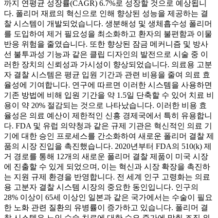
까지 연평균 성장률(CAGR) 6.7%로 성장할 것으로 예상됩니
다. 폴리머 재료의 혁신으로 인해 향상된 성능을 제공하는 결
찰 시스템이 개발되었습니다. 생분해성 및 생체흡수성 폴리머
를 도입하여 제거 필요성을 최소화하고 환자의 불편함과 이물
반응 위험을 줄였습니다. 또한 향상된 잠금 메커니즘 및 방사
선 불투과성 기능과 같은 클립 디자인의 발전으로 시술 중 이
러한 장치의 신뢰성과 가시성이 향상되었습니다. 의료용 고분
자 결찰 시스템은 평균 입원 기간과 관련 비용을 줄여 의료 효
율성에 기여합니다. 연구에 따르면 이러한 시스템을 사용하면
기존 방법에 비해 입원 기간을 약 1.5일 단축할 수 있어 치료 비
용이 약 20% 절감되는 것으로 나타났습니다. 이러한 비용 효
율성은 의료 예산이 제한적인 신흥 경제국에서 특히 유용합니
다. FDA 및 유럽 의약청과 같은 규제 기관은 혁신적인 의료 기
기에 대한 승인 프로세스를 간소화하여 새로운 폴리머 결찰 제
품의 시장 진입을 촉진했습니다. 2020년부터 FDA의 510(k) 제
거 경로를 통해 12개의 새로운 폴리머 결찰 제품이 미국 시장
에 진출할 수 있게 되었으며, 이는 혁신과 시장 확장을 촉진하
는 지원 규제 환경을 반영합니다. 전 세계 인구 고령화는 의료
용 고분자 결찰 시스템 시장의 중요한 동인입니다. 인구의
28% 이상이 65세 이상인 일본과 같은 국가에서는 수술이 필요
한 노화 관련 질환의 유병률이 증가하고 있습니다. 폴리머 결
찰 시스템은 노인 수술 치료에 대한 수요 증가에 맞춰 조직 외