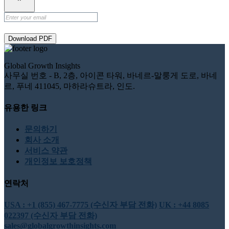
Download PDF
Global Growth Insights
사무실 번호 - B, 2층, 아이콘 타워, 바네르-말룽게 도로, 바네
르, 푸네 411045, 마하라슈트라, 인도.
유용한 링크
문의하기
회사 소개
서비스 약관
개인정보 보호정책
연락처
USA : +1 (855) 467-7775 (수신자 부담 전화)
UK : +44 8085
022397 (수신자 부담 전화)
sales@globalgrowthinsights.com