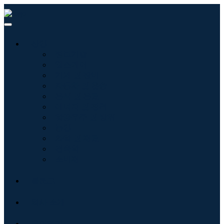
산업
정보기술
헬스케어
기계 및 장비
자동차 및 운송
음식 및 음료
에너지 및 전력
항공우주 및 방위
농업
화학 및 재료
건축학
소비재
블로그
회사 소개
문의하기