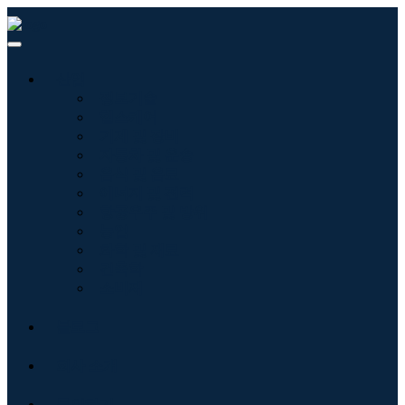
산업
정보기술
헬스케어
기계 및 장비
자동차 및 운송
음식 및 음료
에너지 및 전력
항공우주 및 방위
농업
화학 및 재료
건축학
소비재
블로그
회사 소개
문의하기