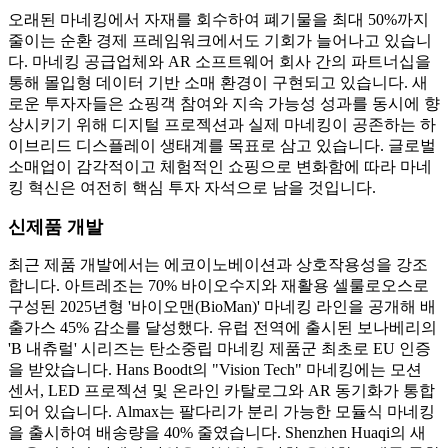
오래된 마네킹에서 자재를 회수하여 폐기물을 최대 50%까지
줄이는 순환 경제 프레임워크에서도 기회가 늘어나고 있습니
다. 마네킹 공급업체와 AR 소프트웨어 회사 간의 파트너십을
통해 몰입형 데이터 기반 소매 환경이 구현되고 있습니다. 새
로운 투자자들은 쇼핑객 참여와 지속 가능성 성과를 동시에 향
상시키기 위해 디지털 프로젝션과 실제 마네킹이 공존하는 하
이브리드 디스플레이 생태계를 목표로 삼고 있습니다. 글로벌
소매업이 감각적이고 체험적인 쇼핑으로 변화함에 따라 마네
킹 혁신은 여전히 ​​핵심 투자 자석으로 남을 것입니다.
신제품 개발
최근 제품 개발에서는 에코이노베이션과 상호작용성을 강조
합니다. 아트레조는 70% 바이오수지와 재활용 셀룰로오스로
구성된 2025년형 '바이오맨(BioMan)' 마네킹 라인을 공개해 배
출가스 45% 감소를 달성했다. 유럽 ​​전역에 출시된 보나베리의
'B 내츄럴' 시리즈는 탄소중립 마네킹 제품군 최초로 EU 인증
을 받았습니다. Hans Boodt의 "Vision Tech" 마네킹에는 모션
센서, LED 프로젝션 및 온라인 카탈로그와 AR 동기화가 통합
되어 있습니다. Almax는 팔다리가 분리 가능한 모듈식 마네킹
을 출시하여 배송량을 40% 줄였습니다. Shenzhen Huaqi의 새