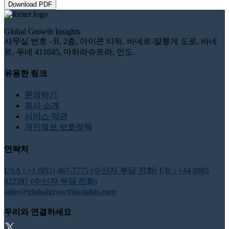
Download PDF
Global Growth Insights
사무실 번호 - B, 2층, 아이콘 타워, 바네르-말룽게 도로, 바네
르, 푸네 411045, 마하라슈트라, 인도.
유용한 링크
문의하기
회사 소개
서비스 약관
개인정보 보호정책
연락처
USA : +1 (855) 467-7775 (수신자 부담 전화)
UK : +44 8085
022397 (수신자 부담 전화)
sales@globalgrowthinsights.com
우리와 연결하세요