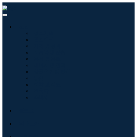
산업
정보기술
헬스케어
기계 및 장비
자동차 및 운송
음식 및 음료
에너지 및 전력
항공우주 및 방위
농업
화학 및 재료
건축학
소비재
블로그
회사 소개
문의하기