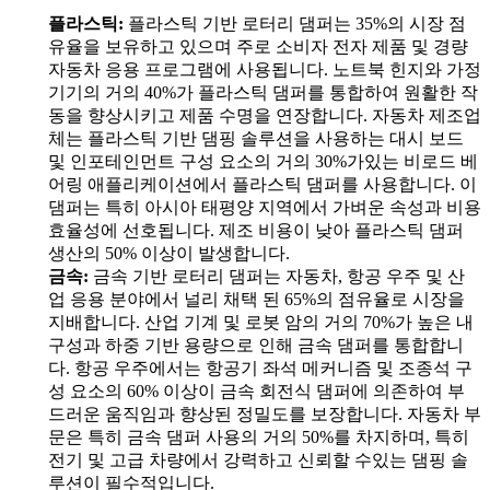
플라스틱:
플라스틱 기반 로터리 댐퍼는 35%의 시장 점
유율을 보유하고 있으며 주로 소비자 전자 제품 및 경량
자동차 응용 프로그램에 사용됩니다. 노트북 힌지와 가정
기기의 거의 40%가 플라스틱 댐퍼를 통합하여 원활한 작
동을 향상시키고 제품 수명을 연장합니다. 자동차 제조업
체는 플라스틱 기반 댐핑 솔루션을 사용하는 대시 보드
및 인포테인먼트 구성 요소의 거의 30%가있는 비로드 베
어링 애플리케이션에서 플라스틱 댐퍼를 사용합니다. 이
댐퍼는 특히 아시아 태평양 지역에서 가벼운 속성과 비용
효율성에 선호됩니다. 제조 비용이 낮아 플라스틱 댐퍼
생산의 50% 이상이 발생합니다.
금속:
금속 기반 로터리 댐퍼는 자동차, 항공 우주 및 산
업 응용 분야에서 널리 채택 된 65%의 점유율로 시장을
지배합니다. 산업 기계 및 로봇 암의 거의 70%가 높은 내
구성과 하중 기반 용량으로 인해 금속 댐퍼를 통합합니
다. 항공 우주에서는 항공기 좌석 메커니즘 및 조종석 구
성 요소의 60% 이상이 금속 회전식 댐퍼에 의존하여 부
드러운 움직임과 향상된 정밀도를 보장합니다. 자동차 부
문은 특히 금속 댐퍼 사용의 거의 50%를 차지하며, 특히
전기 및 고급 차량에서 강력하고 신뢰할 수있는 댐핑 솔
루션이 필수적입니다.