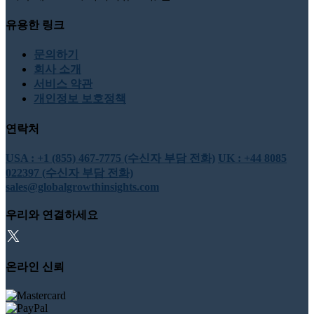
유용한 링크
문의하기
회사 소개
서비스 약관
개인정보 보호정책
연락처
USA : +1 (855) 467-7775 (수신자 부담 전화)
UK : +44 8085
022397 (수신자 부담 전화)
sales@globalgrowthinsights.com
우리와 연결하세요
온라인 신뢰