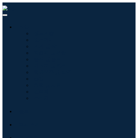
산업
정보기술
헬스케어
기계 및 장비
자동차 및 운송
음식 및 음료
에너지 및 전력
항공우주 및 방위
농업
화학 및 재료
건축학
소비재
블로그
회사 소개
문의하기