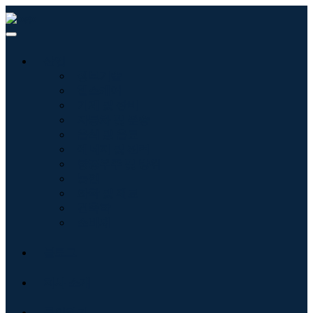
산업
정보기술
헬스케어
기계 및 장비
자동차 및 운송
음식 및 음료
에너지 및 전력
항공우주 및 방위
농업
화학 및 재료
건축학
소비재
블로그
회사 소개
문의하기