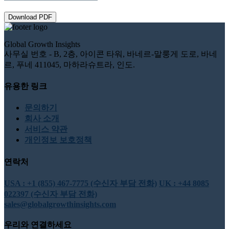
Download PDF
Global Growth Insights
사무실 번호 - B, 2층, 아이콘 타워, 바네르-말룽게 도로, 바네
르, 푸네 411045, 마하라슈트라, 인도.
유용한 링크
문의하기
회사 소개
서비스 약관
개인정보 보호정책
연락처
USA : +1 (855) 467-7775 (수신자 부담 전화)
UK : +44 8085
022397 (수신자 부담 전화)
sales@globalgrowthinsights.com
우리와 연결하세요