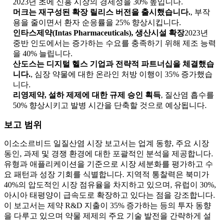
2023년 초에 신흥 시장의 경제성을 30% 높입니다.
머크는 재구성된 확장 릴리스 버전을 출시했습니다.
, 부작
용을 줄이면서 환자 순응률을 25% 향상시킵니다.
인타스제약(Intas Pharmaceuticals), 생산시설 확장
2023년
중반 인도에서는 증가하는 수요를 충족하기 위해 제조 능력
을 40% 늘립니다.
산도스는 디지털 헬스 기업과 전략적 파트너십을 체결했습
니다.
, 심장 약물에 대한 온라인 처방 이행이 35% 증가했습
니다.
리영제약, 설하 제제에 대한 규제 승인 획득
, 질산염 흡수를
50% 향상시키고 발병 시간을 단축할 것으로 예상됩니다.
보고 범위
이소소르비드 일질산염 시장 보고서는 업계 동향, 주요 시장
동인, 과제 및 경쟁 환경에 대한 포괄적인 분석을 제공합니다.
유형과 애플리케이션을 기준으로 시장 세분화를 평가하고 수
요 패턴과 성장 기회를 식별합니다. 지역적 통찰력은 북미가
40%의 압도적인 시장 점유율을 차지하고 있으며, 유럽이 30%,
아시아 태평양이 급속도로 확장하고 있다는 점을 강조합니다.
이 보고서는 제약 R&D 지출이 35% 증가하는 등의 투자 동향
을 다루고 있으며 약물 제제의 주요 기술 발전을 간략하게 설