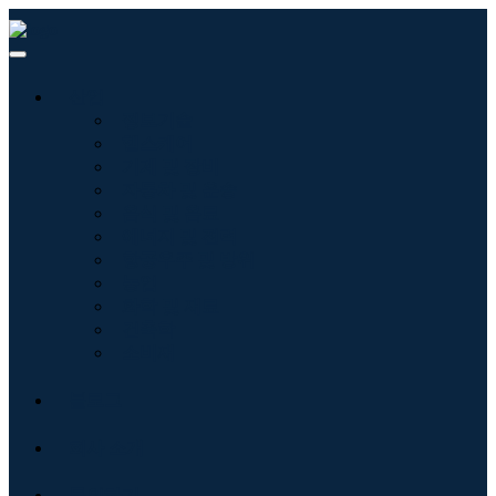
산업
정보기술
헬스케어
기계 및 장비
자동차 및 운송
음식 및 음료
에너지 및 전력
항공우주 및 방위
농업
화학 및 재료
건축학
소비재
블로그
회사 소개
문의하기