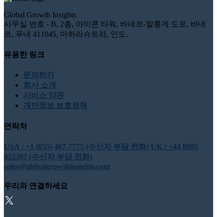
Global Growth Insights
사무실 번호 - B, 2층, 아이콘 타워, 바네르-말룽게 도로, 바네
르, 푸네 411045, 마하라슈트라, 인도.
유용한 링크
문의하기
회사 소개
서비스 약관
개인정보 보호정책
연락처
USA : +1 (855) 467-7775 (수신자 부담 전화)
UK : +44 8085
022397 (수신자 부담 전화)
sales@globalgrowthinsights.com
우리와 연결하세요