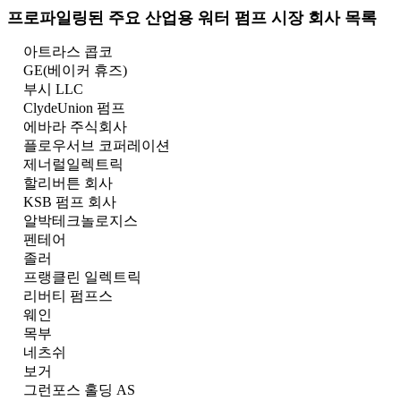
프로파일링된 주요 산업용 워터 펌프 시장 회사 목록
아트라스 콥코
GE(베이커 휴즈)
부시 LLC
ClydeUnion 펌프
에바라 주식회사
플로우서브 코퍼레이션
제너럴일렉트릭
할리버튼 회사
KSB 펌프 회사
알박테크놀로지스
펜테어
졸러
프랭클린 일렉트릭
리버티 펌프스
웨인
목부
네츠쉬
보거
그런포스 홀딩 AS