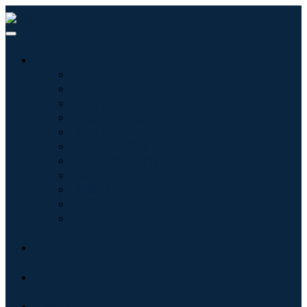
산업
정보기술
헬스케어
기계 및 장비
자동차 및 운송
음식 및 음료
에너지 및 전력
항공우주 및 방위
농업
화학 및 재료
건축학
소비재
블로그
회사 소개
문의하기