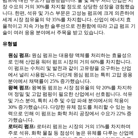
펌프에 대한 수요가 급증했습니다. 물 및 폐수 처리 산업은 시
장 수요의 거의 30%를 차지할 정도로 상당한 성장을 경험했습
니다. 한편, 석유 및 가스 부문은 고성능 펌프에 크게 의존하여
세계 시장 점유율의 약 35%를 차지합니다. 산업이 에너지 효
율적이고 지속 가능한 솔루션으로 전환함에 따라 고급 펌프 기
술이 여러 응용 분야에서 주목을 받고 있습니다.
유형별
원심 펌프:
원심 펌프는 대용량 액체를 처리하는 효율성으
로 인해 산업용 워터 펌프 시장의 거의 60%를 차지합니다.
이 펌프는 수처리 및 발전과 같이 고유량을 요구하는 산업
에서 널리 사용됩니다. 다단계 원심 펌프는 특히 고압 응용
분야에서 채택률이 25% 증가했습니다.
왕복 펌프:
왕복동 펌프는 시장 점유율의 약 20%를 차지하
며 정밀 및 고압 펌핑이 필요한 산업에서 선호됩니다. 석유
및 가스 분야, 특히 시추 및 수압 파쇄 분야에서의 적용이
30% 증가했습니다. 다양한 유체 점도를 처리할 수 있는 능
력으로 인해 이 펌프는 화학 처리 공장에서 수요가 22% 증
가했습니다.
로터리 펌프:
로터리 펌프는 시장의 거의 15%를 차지하며
주로 석유, 화학 물질 등 점성이 높은 유체를 다루는 산업에