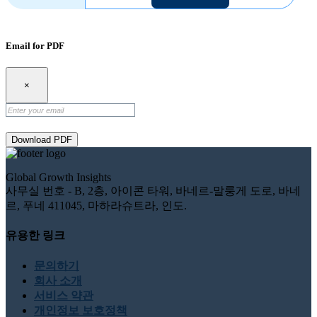
Email for PDF
×
Download PDF
Global Growth Insights
사무실 번호 - B, 2층, 아이콘 타워, 바네르-말룽게 도로, 바네
르, 푸네 411045, 마하라슈트라, 인도.
유용한 링크
문의하기
회사 소개
서비스 약관
개인정보 보호정책