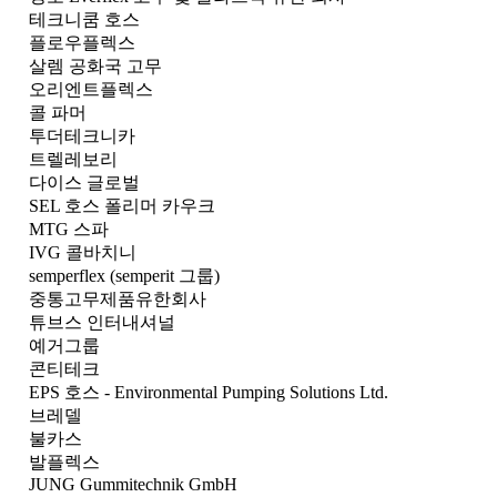
테크니쿰 호스
플로우플렉스
살렘 공화국 고무
오리엔트플렉스
콜 파머
투더테크니카
트렐레보리
다이스 글로벌
SEL 호스 폴리머 카우크
MTG 스파
IVG 콜바치니
semperflex (semperit 그룹)
중통고무제품유한회사
튜브스 인터내셔널
예거그룹
콘티테크
EPS 호스 - Environmental Pumping Solutions Ltd.
브레델
불카스
발플렉스
JUNG Gummitechnik GmbH