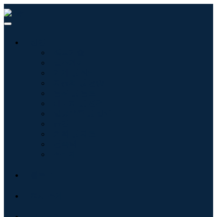
산업
정보기술
헬스케어
기계 및 장비
자동차 및 운송
음식 및 음료
에너지 및 전력
항공우주 및 방위
농업
화학 및 재료
건축학
소비재
블로그
회사 소개
문의하기