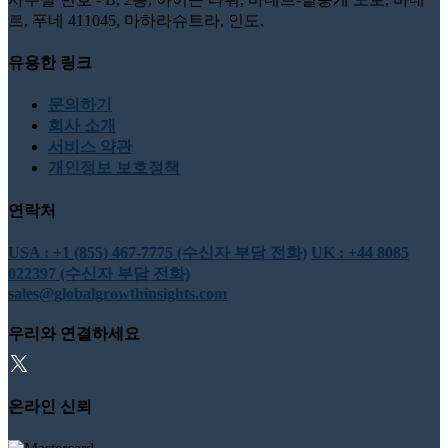
르, 푸네 411045, 마하라슈트라, 인도.
유용한 링크
문의하기
회사 소개
서비스 약관
개인정보 보호정책
연락처
USA : +1 (855) 467-7775 (수신자 부담 전화)
UK : +44 8085
022397 (수신자 부담 전화)
sales@globalgrowthinsights.com
우리와 연결하세요
온라인 신뢰