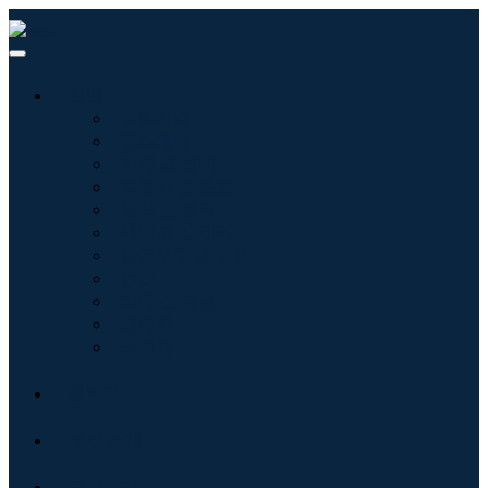
산업
정보기술
헬스케어
기계 및 장비
자동차 및 운송
음식 및 음료
에너지 및 전력
항공우주 및 방위
농업
화학 및 재료
건축학
소비재
블로그
회사 소개
문의하기