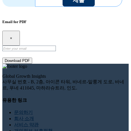
Email for PDF
×
Download PDF
Global Growth Insights
사무실 번호 - B, 2층, 아이콘 타워, 바네르-말룽게 도로, 바네
르, 푸네 411045, 마하라슈트라, 인도.
유용한 링크
문의하기
회사 소개
서비스 약관
개인정보 보호정책