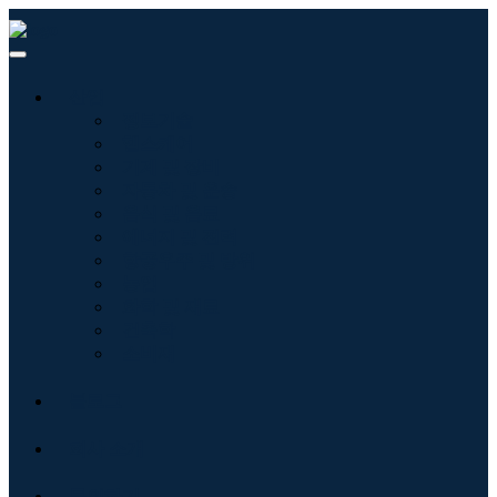
산업
정보기술
헬스케어
기계 및 장비
자동차 및 운송
음식 및 음료
에너지 및 전력
항공우주 및 방위
농업
화학 및 재료
건축학
소비재
블로그
회사 소개
문의하기