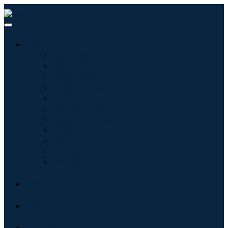
산업
정보기술
헬스케어
기계 및 장비
자동차 및 운송
음식 및 음료
에너지 및 전력
항공우주 및 방위
농업
화학 및 재료
건축학
소비재
블로그
회사 소개
문의하기