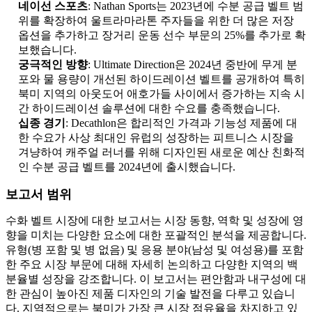
네이선 스포츠
: Nathan Sports는 2023년에 수분 공급 벨트 범
위를 확장하여 울트라마라톤 주자들을 위한 더 많은 저장
옵션을 추가하고 장거리 운동 선수 부문의 25%를 추가로 확
보했습니다.
궁극적인 방향
: Ultimate Direction은 2024년 중반에 무게 분
포와 물 용량이 개선된 하이드레이션 벨트를 공개하여 특히
북미 지역의 아웃도어 애호가들 사이에서 증가하는 지속 시
간 하이드레이션 솔루션에 대한 수요를 충족했습니다.
십종 경기
: Decathlon은 합리적인 가격과 기능성 제품에 대
한 수요가 사상 최대인 유럽의 성장하는 피트니스 시장을
겨냥하여 캐주얼 러너를 위해 디자인된 새로운 예산 친화적
인 수분 공급 벨트를 2024년에 출시했습니다.
보고서 범위
수화 벨트 시장에 대한 보고서는 시장 동향, 역학 및 성장에 영
향을 미치는 다양한 요소에 대한 포괄적인 분석을 제공합니다.
유형(병 포함 및 병 없음) 및 응용 분야(남성 및 여성용)를 포함
한 주요 시장 부문에 대해 자세히 논의하고 다양한 지역의 백
분율별 성장을 강조합니다. 이 보고서는 편안함과 내구성에 대
한 관심이 높아진 제품 디자인의 기술 발전을 다루고 있습니
다. 지역적으로는 북미가 가장 큰 시장 점유율을 차지하고 있