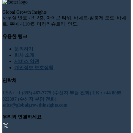
Global Growth Insights
사무실 번호 - B, 2층, 아이콘 타워, 바네르-말룽게 도로, 바네
르, 푸네 411045, 마하라슈트라, 인도.
유용한 링크
문의하기
회사 소개
서비스 약관
개인정보 보호정책
연락처
USA : +1 (855) 467-7775 (수신자 부담 전화)
UK : +44 8085
022397 (수신자 부담 전화)
sales@globalgrowthinsights.com
우리와 연결하세요