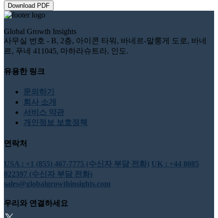
Download PDF
Global Growth Insights
사무실 번호 - B, 2층, 아이콘 타워, 바네르-말룽게 도로, 바네
르, 푸네 411045, 마하라슈트라, 인도.
유용한 링크
문의하기
회사 소개
서비스 약관
개인정보 보호정책
연락처
USA : +1 (855) 467-7775 (수신자 부담 전화)
UK : +44 8085
022397 (수신자 부담 전화)
sales@globalgrowthinsights.com
우리와 연결하세요