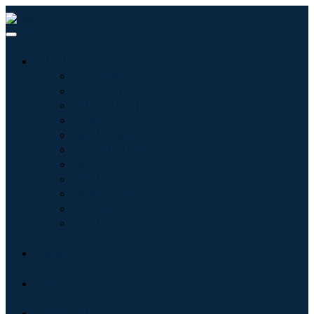
산업
정보기술
헬스케어
기계 및 장비
자동차 및 운송
음식 및 음료
에너지 및 전력
항공우주 및 방위
농업
화학 및 재료
건축학
소비재
블로그
회사 소개
문의하기