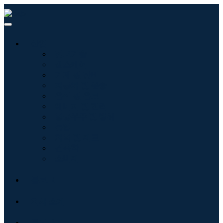
산업
정보기술
헬스케어
기계 및 장비
자동차 및 운송
음식 및 음료
에너지 및 전력
항공우주 및 방위
농업
화학 및 재료
건축학
소비재
블로그
회사 소개
문의하기