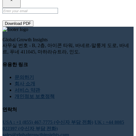
×
Download PDF
Global Growth Insights
사무실 번호 - B, 2층, 아이콘 타워, 바네르-말룽게 도로, 바네
르, 푸네 411045, 마하라슈트라, 인도.
유용한 링크
문의하기
회사 소개
서비스 약관
개인정보 보호정책
연락처
USA : +1 (855) 467-7775 (수신자 부담 전화)
UK : +44 8085
022397 (수신자 부담 전화)
sales@globalgrowthinsights.com