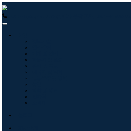
USA : +1 (855) 467-7775 (수신자 부담 전화)
UK : +44 8085
산업
정보기술
헬스케어
기계 및 장비
자동차 및 운송
음식 및 음료
에너지 및 전력
항공우주 및 방위
농업
화학 및 재료
건축학
소비재
블로그
회사 소개