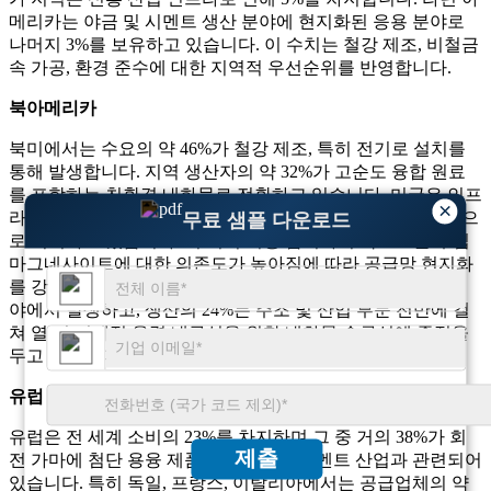
메리카는 야금 및 시멘트 생산 분야에 현지화된 응용 분야로
나머지 3%를 보유하고 있습니다. 이 수치는 철강 제조, 비철금
속 가공, 환경 준수에 대한 지역적 우선순위를 반영합니다.
북아메리카
북미에서는 수요의 약 46%가 철강 제조, 특히 전기로 설치를
통해 발생합니다. 지역 생산자의 약 32%가 고순도 융합 원료
를 포함하는 친환경 내화물로 전환하고 있습니다. 미국은 인프
×
라 재건 프로젝트를 중심으로 지역 규모의 27% 이상을 단독으
무료 샘플 다운로드
로 기여하고 있습니다. 이 지역 시장 참여자의 약 29%는 수입
마그네사이트에 대한 의존도가 높아짐에 따라 공급망 현지화
를 강조하고 있습니다. 또한 수요의 22%는 비철금속 응용 분
야에서 발생하고, 생산의 24%는 주조 및 산업 부문 전반에 걸
쳐 열 및 기계적 응력 내구성을 위한 내화물 솔루션에 중점을
두고 있습니다.
유럽
유럽은 전 세계 소비의 23%를 차지하며 그 중 거의 38%가 회
제출
전 가마에 첨단 용융 제품을 사용하는 시멘트 산업과 관련되어
있습니다. 특히 독일, 프랑스, ​​이탈리아에서는 공급업체의 약