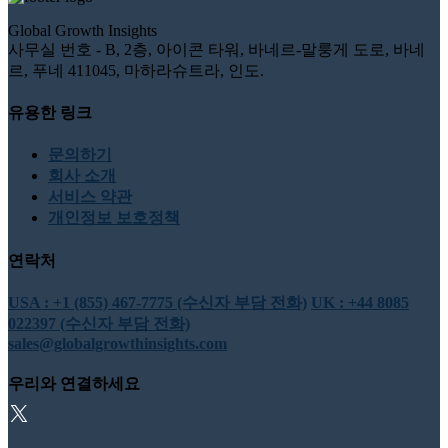
Global Growth Insights
사무실 번호 - B, 2층, 아이콘 타워, 바네르-말룽게 도로, 바네
르, 푸네 411045, 마하라슈트라, 인도.
유용한 링크
문의하기
회사 소개
서비스 약관
개인정보 보호정책
연락처
USA : +1 (855) 467-7775 (수신자 부담 전화)
UK : +44 8085
022397 (수신자 부담 전화)
sales@globalgrowthinsights.com
우리와 연결하세요