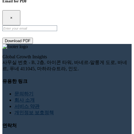
Email for PDF
×
Download PDF
Global Growth Insights
사무실 번호 - B, 2층, 아이콘 타워, 바네르-말룽게 도로, 바네
르, 푸네 411045, 마하라슈트라, 인도.
유용한 링크
문의하기
회사 소개
서비스 약관
개인정보 보호정책
연락처