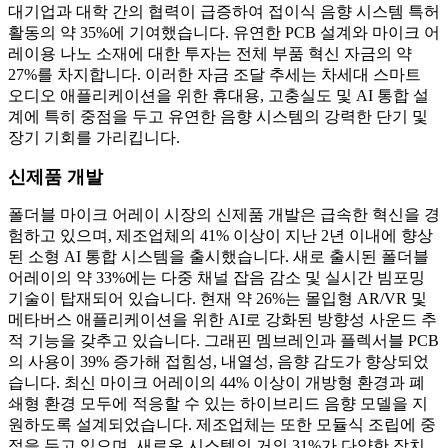
대기업과 대학 간의 협력이 급증하여 접이식 음향 시스템 특허
활동의 약 35%에 기여했습니다. 유연한 PCB 설계와 마이크 어
레이용 나노 소재에 대한 투자는 전체 부품 혁신 자금의 약
27%를 차지합니다. 이러한 자금 조달 추세는 차세대 스마트
오디오 애플리케이션을 위한 휴대용, 고충실도 및 AI 통합 설
계에 특히 중점을 두고 유연한 음향 시스템의 강력한 단기 및
장기 기회를 가리킵니다.
신제품 개발
폴더블 마이크 어레이 시장의 신제품 개발은 급속한 혁신을 경
험하고 있으며, 제조업체의 41% 이상이 지난 2년 이내에 향상
된 소형 AI 통합 시스템을 출시했습니다. 새로 출시된 폴더블
어레이의 약 33%에는 다중 채널 잡음 감소 및 실시간 빔포밍
기술이 탑재되어 있습니다. 현재 약 26%는 몰입형 AR/VR 및
메타버스 애플리케이션을 위한 AI로 강화된 방향성 사운드 추
적 기능을 갖추고 있습니다. 그래핀 멤브레인과 플렉서블 PCB
의 사용이 39% 증가해 접힘성, 내열성, 음향 감도가 향상되었
습니다. 최신 마이크 어레이의 44% 이상이 개방형 환경과 폐
쇄형 환경 모두에 적응할 수 있는 하이브리드 음향 모델을 지
원하도록 설계되었습니다. 제조업체는 또한 모듈식 조립에 중
점을 두고 있으며, 새로운 시스템의 거의 31%가 다양한 장치