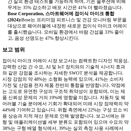
간 실외 환경 테스트를 가능하게 하며, 기존 솔루션에 비해
무게는 35% 감소하고 배포 시간은 41% 더 빨라졌습니다.
Bose Corporation, 스마트웨어에 접이식 마이크 통합
(2024):
Bose는 프리미엄 피트니스 및 건강 모니터링 부문을
대상으로 웨어러블에 내장된 새로운 접이식 마이크 어레이
를 출시했습니다. 모바일 환경에서 바람 간섭을 33% 줄이
고, 음성 선명도는 47% 향상시킨다.
보고 범위
접이식 마이크 어레이 시장 보고서는 컴팩트한 디자인 적응성,
강력한 산업 간 수요, AI 및 IoT 장치와의 기술적 시너지 효과
와 같은 강점을 조사하는 자세한 SWOT 분석을 제공합니다.
시장 강점의 약 48%는 소형화 능력에 있으며, 41%는 소비자
가전 및 산업용 전자 제품 전반의 통합을 반영합니다. 약점에
는 고도로 유연한 구성의 구조적 취약성이 포함되며, 이는 제
품 신뢰성 문제의 거의 19%에 영향을 미칩니다. 자동차 및 웨
어러블 기술 분야에서 기회가 확대되어 미래 시장 잠재력의 약
44%에 기여하고 있습니다. 위협 측면에서 22%는 구성 요소 비
용 상승과 지적 재산 문제로 인해 발생합니다. 보고서에는 유
형 및 애플리케이션별 세부 분류도 포함되어 있으며 수요의 약
38%는 구형 배열 형식에서, 39%는 실외 측정 사용 사례에서