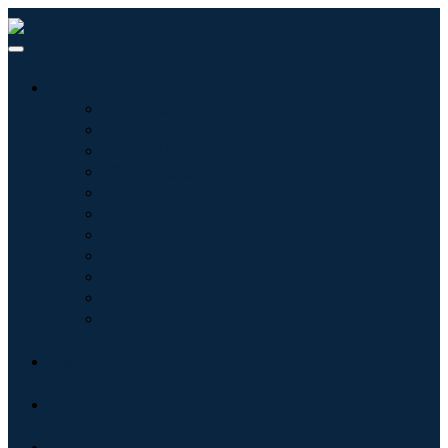
산업
정보기술
헬스케어
기계 및 장비
자동차 및 운송
음식 및 음료
에너지 및 전력
항공우주 및 방위
농업
화학 및 재료
건축학
소비재
블로그
회사 소개
문의하기