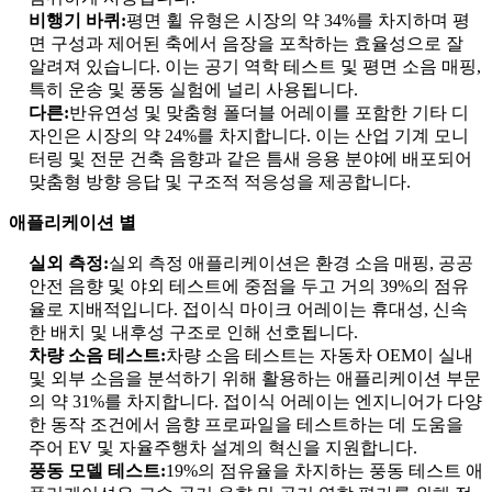
비행기 바퀴:
평면 휠 유형은 시장의 약 34%를 차지하며 평
면 구성과 제어된 축에서 음장을 포착하는 효율성으로 잘
알려져 있습니다. 이는 공기 역학 테스트 및 평면 소음 매핑,
특히 운송 및 풍동 실험에 널리 사용됩니다.
다른:
반유연성 및 맞춤형 폴더블 어레이를 포함한 기타 디
자인은 시장의 약 24%를 차지합니다. 이는 산업 기계 모니
터링 및 전문 건축 음향과 같은 틈새 응용 분야에 배포되어
맞춤형 방향 응답 및 구조적 적응성을 제공합니다.
애플리케이션 별
실외 측정:
실외 측정 애플리케이션은 환경 소음 매핑, 공공
안전 음향 및 야외 테스트에 중점을 두고 거의 39%의 점유
율로 지배적입니다. 접이식 마이크 어레이는 휴대성, 신속
한 배치 및 내후성 구조로 인해 선호됩니다.
차량 소음 테스트:
차량 소음 테스트는 자동차 OEM이 실내
및 외부 소음을 분석하기 위해 활용하는 애플리케이션 부문
의 약 31%를 차지합니다. 접이식 어레이는 엔지니어가 다양
한 동작 조건에서 음향 프로파일을 테스트하는 데 도움을
주어 EV 및 자율주행차 설계의 혁신을 지원합니다.
풍동 모델 테스트:
19%의 점유율을 차지하는 풍동 테스트 애