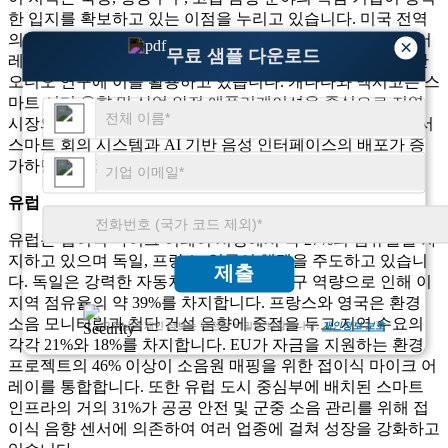
한 입지를 확보하고 있는 이점을 누리고 있습니다. 미국 전역
의 자동차 R&D 연구소 중 약 49%가 소음 테스트에 폴더블 어
×
무료 샘플 다운로드
레이를 사용하고 있으며, 대학 및 연구 기관의 약 44%가 공간
오디오 연구에 이를 활용하고 있습니다. 캐나다와 멕시코는 스
마트 시티 음향 및 산업 안전 애플리케이션을 중심으로 지역
시장의 각각 12%와 10%를 기여하고 있습니다. 북미 지역에서
스마트 회의 시스템과 AI 기반 음성 인터페이스의 배포가 증
가하면서 시장 규모와 통합 밀도가 크게 확대되고 있습니다.
유럽
유럽은 접이식 마이크 어레이 시장에서 약 27%의 점유율을 차
지하고 있으며 독일, 프랑스, ​​영국이 채택을 주도하고 있습니
제출
다. 독일은 강력한 자동차 및 항공우주 연구 역량으로 인해 이
지역 점유율의 약 39%를 차지합니다. 프랑스와 영국은 환경
소음 모니터링과 첨단 건설 음향에 중점을 두고 지역 수요의
고객님의 개인 정보는 완전히 비밀로 보장됩니다.
개인정보 보호
각각 21%와 18%를 차지합니다. EU가 자금을 지원하는 환경
프로젝트의 46% 이상이 소음원 매핑을 위한 접이식 마이크 어
레이를 통합합니다. 또한 유럽 도시 중심부에 배치된 스마트
인프라의 거의 31%가 공공 안전 및 군중 소음 관리를 위해 접
이식 음향 센서에 의존하여 여러 업종에 걸쳐 성장을 강화하고