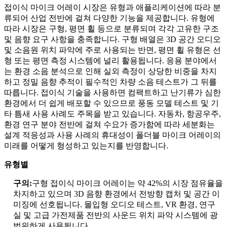
접이식 마이크 어레이 시장은 유형과 애플리케이션에 따라 분
류되어 산업 전반에 걸쳐 다양한 기능을 제공합니다. 유형에
따라 시장은 구형, 평면 휠 등으로 분류되며 각각 고유한 구조
및 음향 요구 사항을 충족합니다. 구형 배열은 3D 공간 오디오
및 소음원 위치 파악에 주로 사용되는 반면, 평면 휠 유형은 선
형 또는 평면 측정 시스템에 널리 활용됩니다. 응용 분야에서
는 환경 소음 분석으로 인해 실외 측정이 상당한 비중을 차지
하고 정밀 음향 추적이 필수적인 차량 소음 테스트가 그 뒤를
따릅니다. 접이식 기술을 사용하면 컴팩트하고 난기류가 심한
환경에서 더 쉽게 배포할 수 있으므로 풍동 모델 테스트 및 기
타 틈새 사용 사례도 주목을 받고 있습니다. 자동차, 항공우주,
환경 연구 분야 전반에 걸쳐 수요가 증가함에 따라 세분화는
설계 적응성과 사용 사례의 휴대성이 폴더블 마이크 어레이의
미래를 어떻게 형성하고 있는지를 반영합니다.
유형별
구의:
구형 접이식 마이크 어레이는 약 42%의 시장 점유율을
차지하고 있으며 3D 음향 환경에서 전방향 캡처 및 공간 이
미징에 선호됩니다. 몰입형 오디오 테스트, VR 환경, 연구
실 및 고급 가전제품 전반의 사운드 위치 파악 시스템에 광
범위하게 사용됩니다.