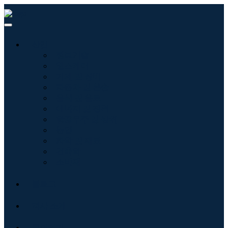
산업
정보기술
헬스케어
기계 및 장비
자동차 및 운송
음식 및 음료
에너지 및 전력
항공우주 및 방위
농업
화학 및 재료
건축학
소비재
블로그
회사 소개
문의하기