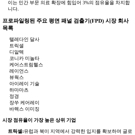
이는 민간 부문 의료 확장에 힘입어 3%의 점유율을 차지합
니다.
프로파일링된 주요 평면 패널 검출기(FPD) 시장 회사
목록
텔레다인 달사
트릭셀
디알텍
코니카 미놀타
케어스트림헬스
레이언스
뷰웍스
아이레이 기술
하마마츠
정경
장쑤 케어레이
바렉스 이미징
시장 점유율이 가장 높은 상위 기업
트릭셀:
유럽과 북미 지역에서 강력한 입지를 확보하며 글로