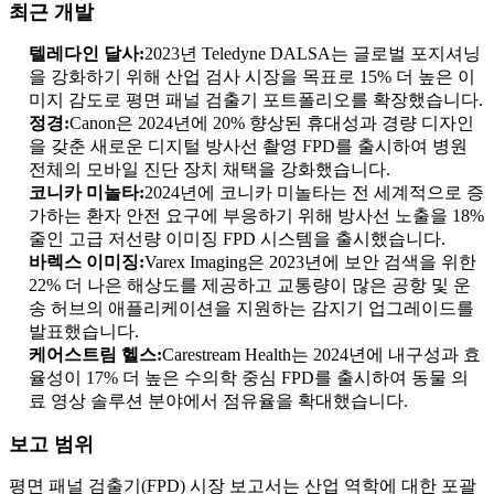
최근 개발
텔레다인 달사:
2023년 Teledyne DALSA는 글로벌 포지셔닝
을 강화하기 위해 산업 검사 시장을 목표로 15% 더 높은 이
미지 감도로 평면 패널 검출기 포트폴리오를 확장했습니다.
정경:
Canon은 2024년에 20% 향상된 휴대성과 경량 디자인
을 갖춘 새로운 디지털 방사선 촬영 FPD를 출시하여 병원
전체의 모바일 진단 장치 채택을 강화했습니다.
코니카 미놀타:
2024년에 코니카 미놀타는 전 세계적으로 증
가하는 환자 안전 요구에 부응하기 위해 방사선 노출을 18%
줄인 고급 저선량 이미징 FPD 시스템을 출시했습니다.
바렉스 이미징:
Varex Imaging은 2023년에 보안 검색을 위한
22% 더 나은 해상도를 제공하고 교통량이 많은 공항 및 운
송 허브의 애플리케이션을 지원하는 감지기 업그레이드를
발표했습니다.
케어스트림 헬스:
Carestream Health는 2024년에 내구성과 효
율성이 17% 더 높은 수의학 중심 FPD를 출시하여 동물 의
료 영상 솔루션 분야에서 점유율을 확대했습니다.
보고 범위
평면 패널 검출기(FPD) 시장 보고서는 산업 역학에 대한 포괄