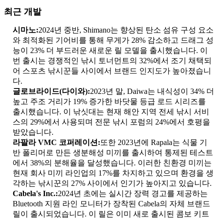
최근 개발
시마노:
2024년 중반, Shimano는 향상된 탄소 섬유 구성 요소
와 최적화된 기어비를 통해 무게가 28% 감소하고 드래그 성
능이 23% 더 부드러운 새로운 릴 모델을 출시했습니다. 이
번 출시는 경쟁적인 낚시 토너먼트의 32%에서 조기 채택되
어 스포츠 낚시꾼들 사이에서 브랜드 인지도가 높아졌습니
다.
글로브라이드(다이와):
2023년 말, Daiwa는 내식성이 34% 더
높고 주조 거리가 19% 증가한 바닷물 등급 로드 시리즈를
출시했습니다. 이 낚싯대는 현재 해안 지역 전세 낚시 서비
스의 29%에서 사용되며 전문 낚시 포럼의 24%에서 호평을
받았습니다.
라팔라 VMC 코퍼레이션:
또한 2023년에 Rapala는 식물 기
반 폴리머로 만든 생분해성 미끼를 출시하여 통제된 테스트
에서 38%의 분해율을 달성했습니다. 이러한 친환경 미끼는
현재 회사 미끼 라인업의 17%를 차지하고 있으며 환경을 생
각하는 낚시꾼의 27% 사이에서 인기가 높아지고 있습니다.
Cabela's Inc.:
2024년 초에는 실시간 장력 경고를 제공하는
Bluetooth 지원 라인 모니터가 장착된 Cabela의 자체 브랜드
릴이 출시되었습니다. 이 릴은 이미 새로 출시된 콤보 키트