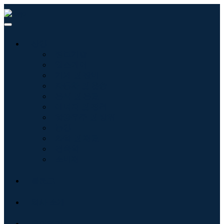
산업
정보기술
헬스케어
기계 및 장비
자동차 및 운송
음식 및 음료
에너지 및 전력
항공우주 및 방위
농업
화학 및 재료
건축학
소비재
블로그
회사 소개
문의하기