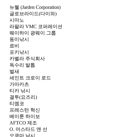
뉴웰 (Jarden Corporation)
글로브라이드(다이와)
시마노
라팔라 VMC 코퍼레이션
웨이하이 광웨이 그룹
동미낚시
료비
포키낚시
카벨라 주식회사
독수리 발톱
벌새
세인트 크로이 로드
가마카츠
티카 낚시
결투(요즈리)
티엠코
프레스턴 혁신
베이룬 하이보
AFTCO 제조
O. 머스타드 앤 선
오쿠마 낚시