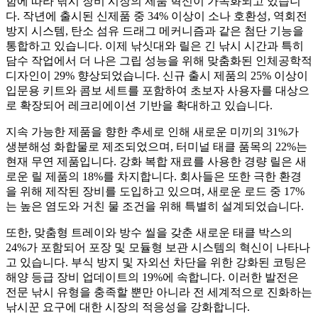
함에 따라 낚시 장비 시장의 제품 혁신이 가속화되고 있습니
다. 작년에 출시된 신제품 중 34% 이상이 소나 호환성, 역회전
방지 시스템, 탄소 섬유 드래그 메커니즘과 같은 첨단 기능을
통합하고 있습니다. 이제 낚싯대와 릴은 긴 낚시 시간과 특히
담수 작업에서 더 나은 그립 성능을 위해 맞춤화된 인체공학적
디자인이 29% 향상되었습니다. 신규 출시 제품의 25% 이상이
입문용 키트와 콤보 세트를 포함하여 초보자 사용자를 대상으
로 확장되어 레크리에이션 기반을 확대하고 있습니다.
지속 가능한 제품을 향한 추세로 인해 새로운 미끼의 31%가
생분해성 화합물로 제조되었으며, 터미널 태클 품목의 22%는
현재 무연 제품입니다. 강화 복합 재료를 사용한 경량 릴은 새
로운 릴 제품의 18%를 차지합니다. 회사들은 또한 극한 환경
을 위해 제작된 장비를 도입하고 있으며, 새로운 로드 중 17%
는 높은 염도와 거친 물 조건을 위해 특별히 설계되었습니다.
또한, 맞춤형 트레이와 방수 씰을 갖춘 새로운 태클 박스의
24%가 포함되어 포장 및 모듈형 보관 시스템의 혁신이 나타나
고 있습니다. 부식 방지 및 자외선 차단을 위한 강화된 코팅은
해양 등급 장비 업데이트의 19%에 속합니다. 이러한 발전은
전문 낚시 유형을 충족할 뿐만 아니라 전 세계적으로 진화하는
낚시꾼 요구에 대한 시장의 적응성을 강화합니다.