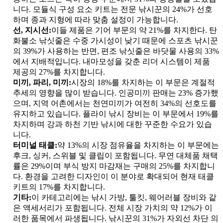
니다. 모듈식 구성 요소 키트는 전문 낚시꾼의 24%가 선호
하며 종과 지형에 따라 맞춤 설정이 가능합니다.
선, 지시선:
이들 제품은 기어 부문의 약 21%를 차지한다. 탄
화불소 낚싯줄은 수중 가시성이 낮기 때문에 스포츠 낚시꾼
의 39%가 사용하는 반면, 편조 낚싯줄은 바닷물 사용의 33%
에서 지배적입니다. 내마모성을 갖춘 리더 시스템이 제품
제공의 27%를 차지합니다.
미끼, 파리, 미끼:
시장의 18%를 차지하는 이 부문은 계절적
추세의 영향을 많이 받습니다. 인공미끼 판매는 23% 증가했
으며, 지역 어촌에서는 천연미끼가 여전히 34%의 선호도를
유지하고 있습니다. 플라이 낚시 장비는 이 부문에서 19%를
차지하며 강과 하천 기반 낚시에 대한 꾸준한 수요가 있습
니다.
터미널 태클:
약 13%의 시장 점유율을 차지하는 이 부문에는
후크, 싱커, 스위블 및 클립이 포함됩니다. 무연 대체품 채택
률은 29%이며 부식 방지 마감재는 구매의 25%를 차지합니
다. 환경을 고려한 디자인이 이 분야로 확대되어 현재 태클
키트의 17%를 차지합니다.
기타:
이 카테고리에는 낚시 가방, 툴킷, 웨어러블 장비와 같
은 액세서리가 포함됩니다. 전체 시장 가치의 약 12%가 이
러한 품목에서 파생됩니다. 낚시꾼의 31%가 자외선 차단 의