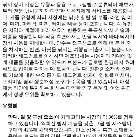
낚시 장비 시장은 유형과 응용 프로그램별로 분류되어 애호가
부터 전문 낚시꾼까지 다양한 사용자에게 서비스를 제공합니
다. 제품 유형에 따라 시장에는 낚싯대, 릴 및 부품, 라인 및 리
더, 미끼, 파리 및 미끼, 터미널 태클 등이 포함됩니다. 각 유형
은 지역과 계절에 따라 수요가 변동하는 독특한 낚시 기술과
어종을 제공합니다. 적용 측면에서는 민물 낚시와 바다 낚시가
장비 사용을 지배합니다. 담수는 접근성으로 인해 더 큰 비중
을 차지하는 반면, 바닷물 낚시는 여행당 지출이 더 높습니다.
이러한 세그먼트를 이해하면 제조업체는 사용자의 기대에 맞
게 제품을 맞춤화할 수 있으며 브랜드가 글로벌 환경에서 효과
적으로 입지를 다지는 데 도움이 됩니다. 친환경 소재와 스마
트 기술에 대한 수요 증가도 세그먼트 성과에 영향을 미치며,
프리미엄 릴과 생분해성 도구가 주목을 받고 있습니다. 대상
제품 라인에 투자하는 회사는 다양한 인구 통계 및 어업 환경
에서 경쟁 우위를 확보하고 있습니다.
유형별
막대, 릴 및 구성 요소:
이 카테고리는 시장의 약 36%를 점유
하고 있습니다. 역회전 방지 기능을 갖춘 고급 릴 시스템이
구매의 42%에 채택되었습니다. 탄소 섬유나 흑연 소재를 사
용하는 로드는 특히 경량 부문에서 31%의 성장률을 보였습