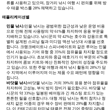
류를 사용하고 있으며, 장거리 낚시 여행 시 편의를 위해 방
수 태클 박스를 28% 채택하고 있습니다.
애플리케이션별
민물 낚시:
민물 낚시는 광범위한 접근성과 낮은 운영 비용
으로 인해 전체 사용량의 약 61%를 차지하며 응용 부문을
지배하고 있습니다. 낚시꾼의 약 42%는 호수와 강용으로 특
별히 설계된 스피닝 릴과 미디엄 액션 낚싯대 사용을 선호
합니다. 크랭크베이트나 스피너베이트와 같은 루어는 민물
에서 사용되는 기어 유형 중 35%의 점유율을 차지할 정도로
인기가 높습니다. 초보자와 중급 애호가가 이 부문의 47%를
차지하며 콤보 키트와 예산 친화적인 장비의 성장을 주도하
고 있습니다. 또한 주말 여행과 레저 낚시 활동의 28%가 담
수 지역에서 이루어지며 이는 제품 수요 패턴에 영향을 미
칩니다.
바닷물 낚시:
바닷물 낚시는 거의 39%의 응용 분야 점유율을
차지하며 고성능, 부식 방지 장비가 필요합니다. 바닷물 낚
시꾼의 약 33%는 밀봉된 베어링과 긴 캐스팅 로드가 있는
튼튼한 릴을 선호합니다. 대형 게임 낚시는 특히 참치나 청
새치 같은 어종의 경우 해수 장비 판매의 29%를 차지합니
다. 이 카테고리의 터미널 태클은 전체 기어 중량의 24%를