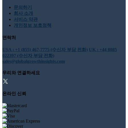
문의하기
회사 소개
서비스 약관
개인정보 보호정책
연락처
USA : +1 (855) 467-7775 (수신자 부담 전화)
UK : +44 8085
022397 (수신자 부담 전화)
sales@globalgrowthinsights.com
우리와 연결하세요
온라인 신뢰