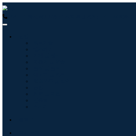
USA : +1 (855) 467-7775 (수신자 부담 전화)
UK : +44 8085
산업
정보기술
헬스케어
기계 및 장비
자동차 및 운송
음식 및 음료
에너지 및 전력
항공우주 및 방위
농업
화학 및 재료
건축학
소비재
블로그
회사 소개