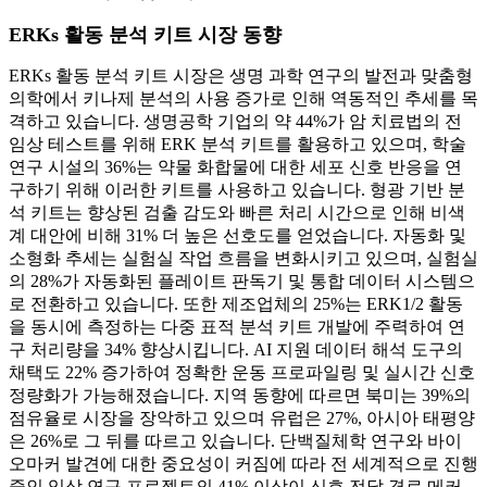
ERKs 활동 분석 키트 시장 동향
ERKs 활동 분석 키트 시장은 생명 과학 연구의 발전과 맞춤형
의학에서 키나제 분석의 사용 증가로 인해 역동적인 추세를 목
격하고 있습니다. 생명공학 기업의 약 44%가 암 치료법의 전
임상 테스트를 위해 ERK 분석 키트를 활용하고 있으며, 학술
연구 시설의 36%는 약물 화합물에 대한 세포 신호 반응을 연
구하기 위해 이러한 키트를 사용하고 있습니다. 형광 기반 분
석 키트는 향상된 검출 감도와 빠른 처리 시간으로 인해 비색
계 대안에 비해 31% 더 높은 선호도를 얻었습니다. 자동화 및
소형화 추세는 실험실 작업 흐름을 변화시키고 있으며, 실험실
의 28%가 자동화된 플레이트 판독기 및 통합 데이터 시스템으
로 전환하고 있습니다. 또한 제조업체의 25%는 ERK1/2 활동
을 동시에 측정하는 다중 표적 분석 키트 개발에 주력하여 연
구 처리량을 34% 향상시킵니다. AI 지원 데이터 해석 도구의
채택도 22% 증가하여 정확한 운동 프로파일링 및 실시간 신호
정량화가 가능해졌습니다. 지역 동향에 따르면 북미는 39%의
점유율로 시장을 장악하고 있으며 유럽은 27%, 아시아 태평양
은 26%로 그 뒤를 따르고 있습니다. 단백질체학 연구와 바이
오마커 발견에 대한 중요성이 커짐에 따라 전 세계적으로 진행
중인 임상 연구 프로젝트의 41% 이상이 신호 전달 경로 메커