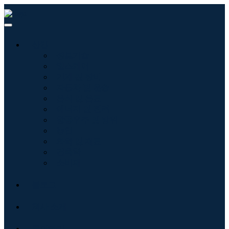
산업
정보기술
헬스케어
기계 및 장비
자동차 및 운송
음식 및 음료
에너지 및 전력
항공우주 및 방위
농업
화학 및 재료
건축학
소비재
블로그
회사 소개
문의하기