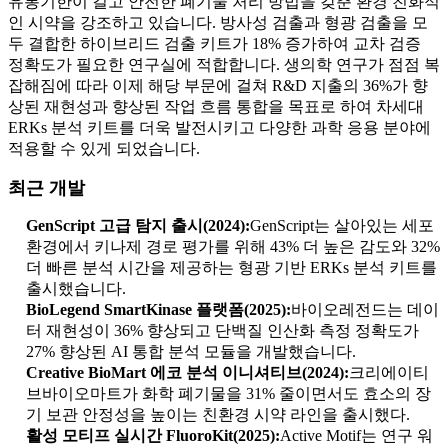
유통기한이 길고 안전한 폐기물 처리 방법을 갖춘 환경 친화적
인 시약을 강조하고 있습니다. 방사성 검출과 형광 검출을 모
두 결합한 하이브리드 검출 키트가 18% 증가하여 교차 검증
정확도가 필요한 연구실에 적합합니다. 생의학 연구가 점점 복
잡해짐에 따라 이제 해당 부문에 걸쳐 R&D 지출의 36%가 향
상된 재현성과 향상된 작업 흐름 통합을 목표로 하여 차세대
ERKs 분석 키트를 더욱 발전시키고 다양한 과학 응용 분야에
적용할 수 있게 되었습니다.
최근 개발
GenScript 고급 탐지 출시(2024):
GenScript는 살아있는 세포
환경에서 키나제 경로 평가를 위해 43% 더 높은 감도와 32%
더 빠른 분석 시간을 제공하는 형광 기반 ERKs 분석 키트를
출시했습니다.
BioLegend SmartKinase 플랫폼(2025):
바이오레전드는 데이
터 재현성이 36% 향상되고 단백질 인산화 측정 정확도가
27% 향상된 AI 통합 분석 모듈을 개발했습니다.
Creative BioMart 에코 분석 이니셔티브(2024):
크리에이티
브바이오마트가 화학 폐기물을 31% 줄이면서도 효소의 장
기 보관 안정성을 높이는 친환경 시약 라인을 출시했다.
활성 모티프 실시간 FluoroKit(2025):
Active Motif는 연구 워