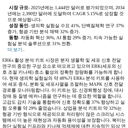
시장 규모
- 2025년에는 1,444만 달러로 평가되었으며, 2034
년에는 2,390만 달러에 도달하여 CAGR 5.15%로 성장할 것
으로 예상됩니다.
성장 동인
- 생의학 실험실 수요 41%, 단백질체학 연구 37%
증가, 형광 기반 분석 채택 32% 증가.
동향
- 자동화 혁신 36%, AI 통합 29% 증가, 지속 가능한 실
험실 분석 솔루션으로 31% 전환.
더 보기..
ERKs 활성 분석 키트 시장은 분자 생물학 및 세포 신호 전달
연구의 중요한 구성 요소로 떠오르고 있으며 ERK(세포외 신
호 조절 키나제) 효소 활성의 정확한 정량화를 가능하게 합니
다. 현재 생의학 실험실의 약 48%가 ERKs 분석 키트를 사용하
여 세포 증식, 분화 및 세포사멸을 조절하는 MAPK 신호 전달
경로를 모니터링합니다. 이 키트는 암, 신경퇴행성 장애, 대사
장애 등 질병 메커니즘을 연구하는 데 중요한 역할을 합니다.
고감도 감지 기술을 통합하여 신호 정확도를 37% 향상하고 실
험 오류를 약 29% 줄였습니다. 상업용 분석 키트의 약 32%는
형광 기반 형식으로 제공되므로 처리량이 많은 스크리닝 시스
템에서 더 높은 재현성과 자동화 용이성을 보장합니다. 북미는
첨단 실험실 인프라와 키나제 억제제에 대한 지속적인 임상 연