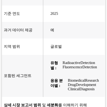
기준 연도
2025
과거 데이터 제공
예
지역 범위
글로벌
RadioactiveDetection
유형
FluorescenceDetection
별 :
포함된 세그먼트
BiomedicalResearch
응용 분
DrugDevelopment
야별 :
ClinicalDiagnosis
상세 시장 보고서 범위
및
세분화
를 이해하기 위해