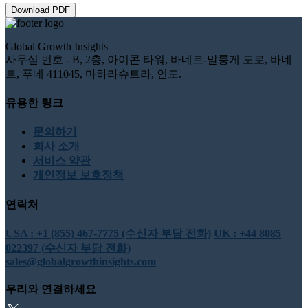
Download PDF
Global Growth Insights
사무실 번호 - B, 2층, 아이콘 타워, 바네르-말룽게 도로, 바네
르, 푸네 411045, 마하라슈트라, 인도.
유용한 링크
문의하기
회사 소개
서비스 약관
개인정보 보호정책
연락처
USA : +1 (855) 467-7775 (수신자 부담 전화)
UK : +44 8085
022397 (수신자 부담 전화)
sales@globalgrowthinsights.com
우리와 연결하세요