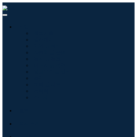
산업
정보기술
헬스케어
기계 및 장비
자동차 및 운송
음식 및 음료
에너지 및 전력
항공우주 및 방위
농업
화학 및 재료
건축학
소비재
블로그
회사 소개
문의하기