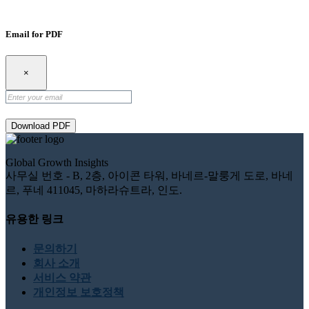
Email for PDF
×
Download PDF
Global Growth Insights
사무실 번호 - B, 2층, 아이콘 타워, 바네르-말룽게 도로, 바네
르, 푸네 411045, 마하라슈트라, 인도.
유용한 링크
문의하기
회사 소개
서비스 약관
개인정보 보호정책