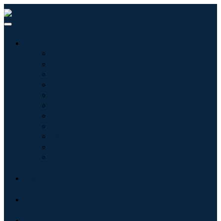
산업
정보기술
헬스케어
기계 및 장비
자동차 및 운송
음식 및 음료
에너지 및 전력
항공우주 및 방위
농업
화학 및 재료
건축학
소비재
블로그
회사 소개
문의하기