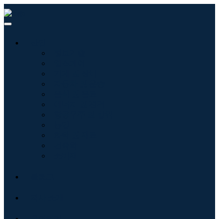
산업
정보기술
헬스케어
기계 및 장비
자동차 및 운송
음식 및 음료
에너지 및 전력
항공우주 및 방위
농업
화학 및 재료
건축학
소비재
블로그
회사 소개
문의하기